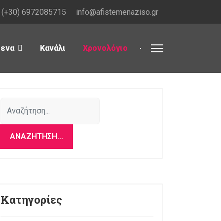
(+30) 6972085715
info@afistemenaziso.gr
μενα
Κανάλι
Χρονολόγιο
Αναζήτηση...
ΑΝΑΖΉΤΗΣΗ...
Κατηγορίες