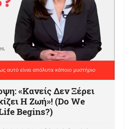
ψη: «Κανείς Δεν Ξέρει
χίζει Η Ζωή»! (Do We
ife Begins?)