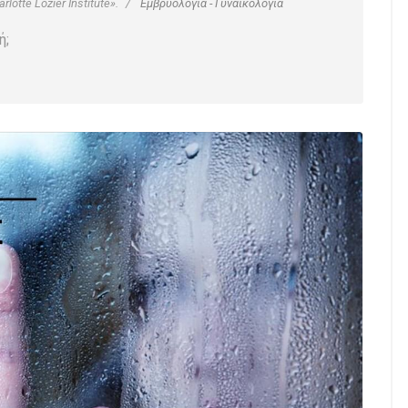
otte Lozier Institute».
Εμβρυολογία - Γυναικολογία
ή;