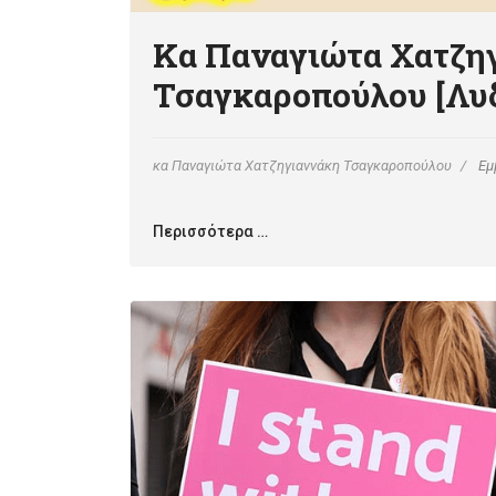
Κα Παναγιώτα Χατζη
Τσαγκαροπούλου [Λυδί
κα Παναγιώτα Χατζηγιαννάκη Τσαγκαροπούλου
Εμ
Περισσότερα …