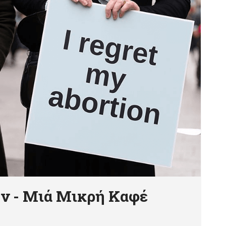
ύν - Μιά Μικρή Καφέ