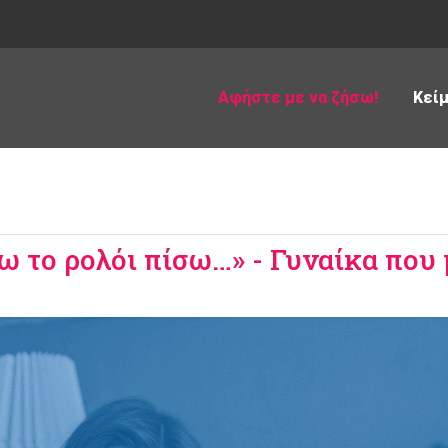
Αφήστε με να ζήσω!
Κεί
ω το ρολόι πίσω…» - Γυναίκα που 