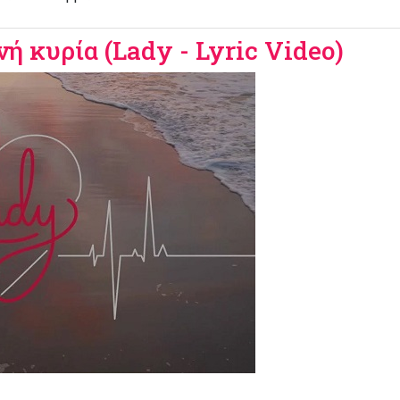
νή κυρία (Lady - Lyric Video)