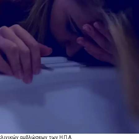
κλινικών αμβλώσεων των Η.Π.Α.