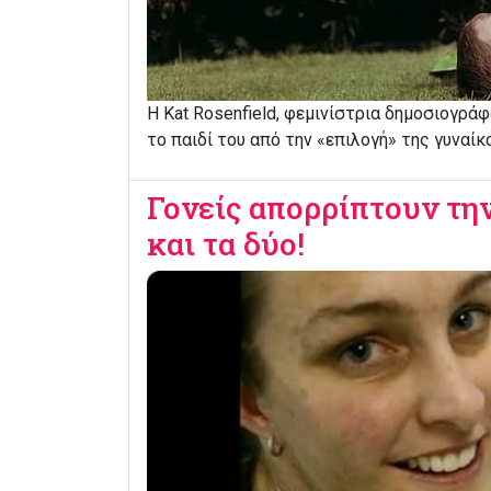
Η Kat Rosenfield, φεμινίστρια δημοσιογρά
το παιδί του από την «επιλογή» της γυναίκ
Γονείς απορρίπτουν τη
και τα δύο!