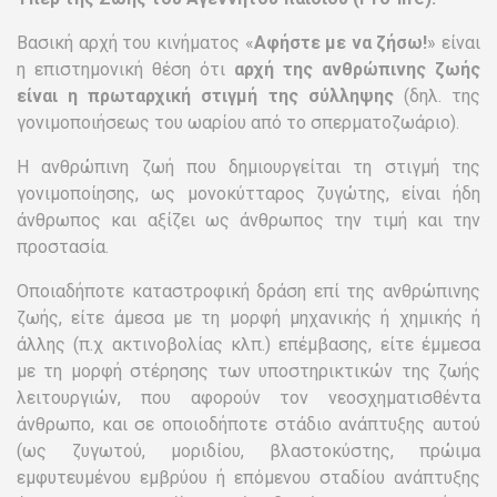
Βασική αρχή του κινήματος «
Αφήστε με να ζήσω!
» είναι
η επιστημονική θέση ότι
αρχή της ανθρώπινης ζωής
είναι η πρωταρχική στιγμή της σύλληψης
(δηλ. της
γονιμοποιήσεως του ωαρίου από το σπερματοζωάριο).
Η ανθρώπινη ζωή που δημιουργείται τη στιγμή της
γονιμοποίησης, ως μονοκύτταρος ζυγώτης, είναι ήδη
άνθρωπος και αξίζει ως άνθρωπος την τιμή και την
προστασία.
Οποιαδήποτε καταστροφική δράση επί της ανθρώπινης
ζωής, είτε άμεσα με τη μορφή μηχανικής ή χημικής ή
άλλης (π.χ ακτινοβολίας κλπ.) επέμβασης, είτε έμμεσα
με τη μορφή στέρησης των υποστηρικτικών της ζωής
λειτουργιών, που αφορούν τον νεοσχηματισθέντα
άνθρωπο, και σε οποιοδήποτε στάδιο ανάπτυξης αυτού
(ως ζυγωτού, μοριδίου, βλαστοκύστης, πρώιμα
εμφυτευμένου εμβρύου ή επόμενου σταδίου ανάπτυξης