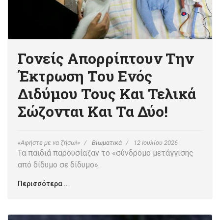
Γονείς Απορρίπτουν Την
Έκτρωση Του Ενός
Διδύμου Τους Και Τελικά
Σώζονται Και Τα Δύο!
«Αφήστε με να ζήσω!»
Βιωματικά
12 Ιουλίου 2026
Τα παιδιά παρουσίαζαν το «σύνδρομο μετάγγισης
από δίδυμο σε δίδυμο».
Περισσότερα …