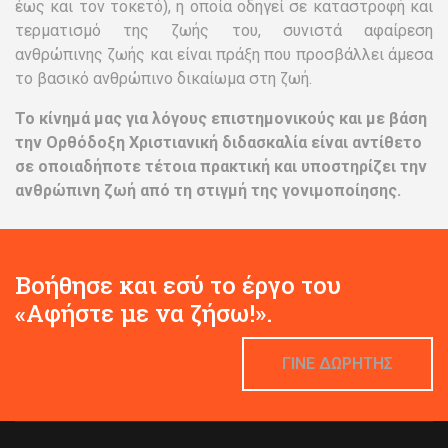
έως και τον τοκετό), η οποία οδηγεί σε καταστροφή και
τερματισμό της ζωής του, συνιστά αφαίρεση
ανθρώπινης ζωής και είναι πράξη που προσβάλλει άμεσα
το βασικό ανθρώπινο δικαίωμα στη ζωή.
Το κίνημά μας για λόγους επιστημονικούς και με βάση
την Ορθόδοξη Χριστιανική διδασκαλία είναι αντίθετο
σε οποιαδήποτε τέτοια πρακτική και υποστηρίζει την
ανθρώπινη ζωή από τη στιγμή της γονιμοποίησης.
Βοήθησε και εσύ το έργο του
«Αφήστε με να ζήσω!».
ΓΙΝΕ ΔΩΡΗΤΗΣ