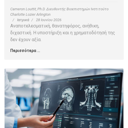
Cameron Louttit, Ph.D. Διευθυντής Βιοεπιστημών Ινστιτούτο
Charlotte Lozier Arlington
Ιατρικά
28 Ιουνίου 2026
Αναποτελεσματική, θανατηφόρος, ανήθικη,
διχαστική. Η υποστήριξη και η χρηματοδότησή της
δεν έχουν αξία.
Περισσότερα …