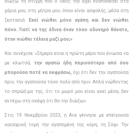
διώξω τη στιγμή που ο Θεός την έχει εναποθέσει στα
χέρια μου, στη μήτρα μου, όπου είναι ασφαλής, μέσα στη
ζεστασιά.
Εκεί νιώθει μόνο αγάπη και δεν νιώθει
πόνο. Γιατί να της έδινα έναν τόσο οδυνηρό θάνατο,
όταν νιώθει τέλεια μαζί μου;»
Και συνέχισε: «Σήμερα είναι η πρώτη μέρα που ένιωσα να
με κλωτσά,
την αγαπώ ήδη περισσότερο από όσο
μπορούσα ποτέ να εκφράσω,
όχι ότι δεν την αγαπούσα
πριν, την αγαπούσα τόσο πολύ από πριν. Απλά νιώθοντας
το σπρώξιμο της, ότι το μωρό μου είναι εκεί μέσα, δεν
αντέχω στη σκέψη ότι θα την διώξω».
Στις 19 Νοεμβρίου 2023, η Ava γέννησε με επείγουσα
καισαρική τομή την αγαπημένη της κόρη, τη Σόφι. Την