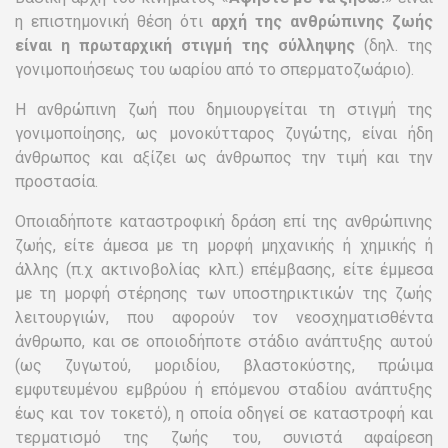
η επιστημονική θέση ότι
αρχή της ανθρώπινης ζωής
είναι η πρωταρχική στιγμή της σύλληψης
(δηλ. της
γονιμοποιήσεως του ωαρίου από το σπερματοζωάριο).
Η ανθρώπινη ζωή που δημιουργείται τη στιγμή της
γονιμοποίησης, ως μονοκύτταρος ζυγώτης, είναι ήδη
άνθρωπος και αξίζει ως άνθρωπος την τιμή και την
προστασία.
Οποιαδήποτε καταστροφική δράση επί της ανθρώπινης
ζωής, είτε άμεσα με τη μορφή μηχανικής ή χημικής ή
άλλης (π.χ ακτινοβολίας κλπ.) επέμβασης, είτε έμμεσα
με τη μορφή στέρησης των υποστηρικτικών της ζωής
λειτουργιών, που αφορούν τον νεοσχηματισθέντα
άνθρωπο, και σε οποιοδήποτε στάδιο ανάπτυξης αυτού
(ως ζυγωτού, μοριδίου, βλαστοκύστης, πρώιμα
εμφυτευμένου εμβρύου ή επόμενου σταδίου ανάπτυξης
έως και τον τοκετό), η οποία οδηγεί σε καταστροφή και
τερματισμό της ζωής του, συνιστά αφαίρεση