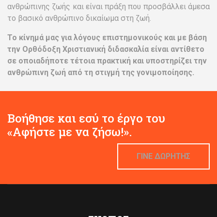
ανθρώπινης ζωής και είναι πράξη που προσβάλλει άμεσα
το βασικό ανθρώπινο δικαίωμα στη ζωή.
Το κίνημά μας για λόγους επιστημονικούς και με βάση
την Ορθόδοξη Χριστιανική διδασκαλία είναι αντίθετο
σε οποιαδήποτε τέτοια πρακτική και υποστηρίζει την
ανθρώπινη ζωή από τη στιγμή της γονιμοποίησης.
Βοήθησε και εσύ το έργο του
«Αφήστε με να ζήσω!».
ΓΙΝΕ ΔΩΡΗΤΗΣ