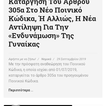
Κατάργηση Του Άρθρου
305α Στο Νέο Ποινικό
Κώδικα, Ή Αλλιώς, Η Νέα
Αντίληψη Για Την
«ενδυνάμωση» Της
Γυναίκας
Αφήστε με να ζήσω!
Νομικά
29 Σεπτεμβρίου 2019
Με την πρόσφατη αναθεώρηση του Ποινικού
Κώδικα, η οποία ισχύει από 01/07/2019,
καταργείται το άρθρο 305α του προηγουμένου
Ποινικού Κώδικα.
Περισσότερα …