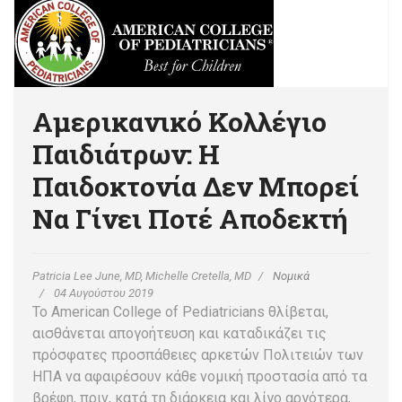
Αμερικανικό Κολλέγιο
Παιδιάτρων: Η
Παιδοκτονία Δεν Μπορεί
Να Γίνει Ποτέ Αποδεκτή
Patricia Lee June, MD, Michelle Cretella, MD
Νομικά
04 Αυγούστου 2019
Το American College of Pediatricians θλίβεται,
αισθάνεται απογοήτευση και καταδικάζει τις
πρόσφατες προσπάθειες αρκετών Πολιτειών των
ΗΠΑ να αφαιρέσουν κάθε νομική προστασία από τα
βρέφη, πριν, κατά τη διάρκεια και λίγο αργότερα,