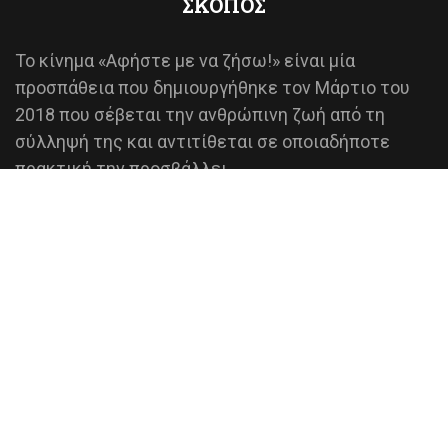
ΣΚΟΠΟΣ
Το κίνημα «Αφήστε με να ζήσω!» είναι μία
προσπάθεια που δημιουργήθηκε τον Μάρτιο του
2018 που σέβεται την ανθρώπινη ζωή από τη
σύλληψή της και αντιτίθεται σε οποιαδήποτε
πρακτική την προσβάλλει.
Έχει σκοπό τη προάσπιση των δικαιωμάτων του
αγέννητου παιδιού και την αποτροπή των
εκτρώσεων, μέσω της σωστής ενημέρωσης, που
βασίζεται σε επικαιροποιημένα επιστημονικά
δεδομένα.
ΠΕΡΙΣΣΟΤΕΡΑ