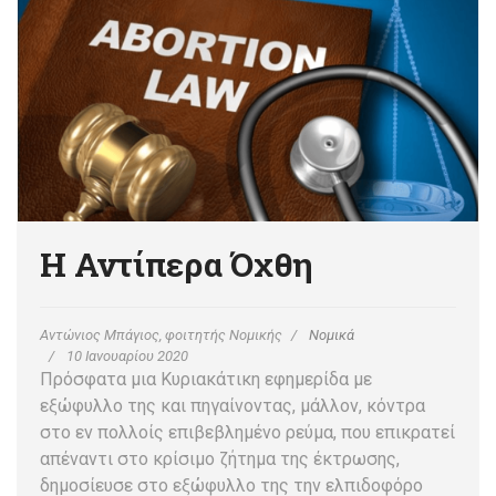
Η Αντίπερα Όχθη
Αντώνιος Μπάγιος, φοιτητής Νομικής
Νομικά
10 Ιανουαρίου 2020
Πρόσφατα μια Κυριακάτικη εφημερίδα με
εξώφυλλο της και πηγαίνοντας, μάλλον, κόντρα
στο εν πολλοίς επιβεβλημένο ρεύμα, που επικρατεί
απέναντι στο κρίσιμο ζήτημα της έκτρωσης,
δημοσίευσε στο εξώφυλλο της την ελπιδοφόρο