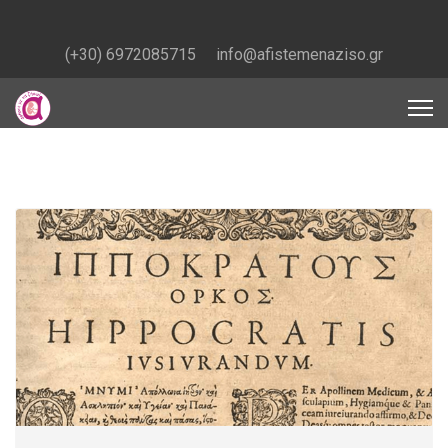
(+30) 6972085715
info@afistemenaziso.gr