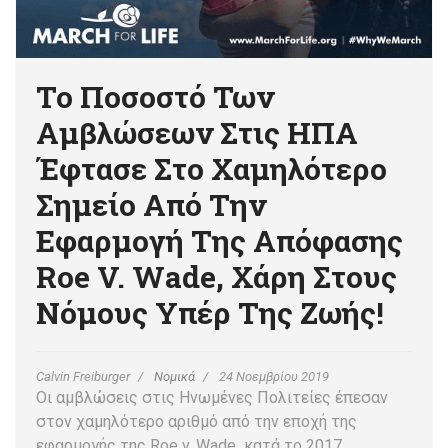
Το Ποσοστό Των
Αμβλώσεων Στις ΗΠΑ
Έφτασε Στο Χαμηλότερο
Σημείο Από Την
Εφαρμογή Της Απόφασης
Roe V. Wade, Χάρη Στους
Νόμους Υπέρ Της Ζωής!
Calvin Freiburger
Νομικά
24 Νοεμβρίου 2019
Οι αμβλώσεις στις Ηνωμένες Πολιτείες έπεσαν
στον χαμηλότερο αριθμό από την εποχή της
εφαρμογής της Roe v. Wade κατά το 2017,