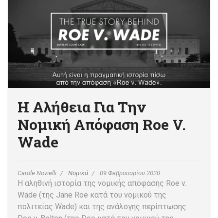
Η Αλήθεια Για Την
Νομική Απόφαση Roe V.
Wade
Carole Novielli
Νομικά
09 Φεβρουαρίου 2020
Η αληθινή ιστορία της νομικής απόφασης Roe v.
Wade (της Jane Roe κατά του νομικού της
πολιτείας Wade) και της ανάλογης περίπτωσης