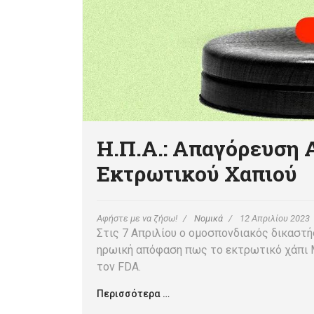
Η.Π.Α.: Απαγόρευση 
Εκτρωτικού Χαπιού
Αφήστε με να ζήσω!
Νομικά
12 Απριλίου 2023
Στις 7 Απριλίου ο ομοσπονδιακός δικαστή
ηρωική απόφαση πως το εκτρωτικό χάπι 
τον FDA.
Περισσότερα …