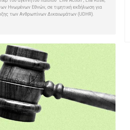
ρ του αγέννητου παιδιού “Live Action”, Lila Rose,
των Ηνωμένων Εθνών, σε τιμητική εκδήλωση για
ρυξης των Ανθρωπίνων Δικαιωμάτων (UDHR).