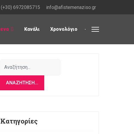
(+30) 6972085715
info@afistemenaziso.gr
μενα
Κανάλι
Χρονολόγιο
Αναζήτηση...
ΑΝΑΖΉΤΗΣΗ...
Κατηγορίες