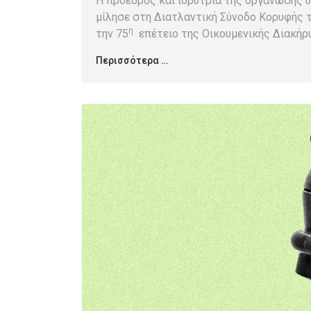
Η πρόεδρος και ιδρύτρια της οργάνωσης υπέ
μίλησε στη Διατλαντική Σύνοδο Κορυφής 
η
την 75
επέτειο της Οικουμενικής Διακή
Περισσότερα …