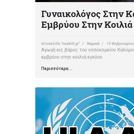
Γυναικολόγος Στην Κ
Εμβρύου Στην Κοιλιά
Ιστοσελίδα "neakriti.gr"
Νομικά
13 Φεβρουαρίου
Αγωγή εις βάρος του νοσοκομείου Καλύμνο
εμβρύου στην κοιλιά εγκύου
Περισσότερα …