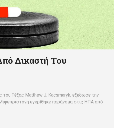
Από Δικαστή Του
ς του Τέξας Matthew J. Kacsmaryk, εξέδωσε την
Μιφεπριστόνη εγκρίθηκε παράνομα στις ΗΠΑ από