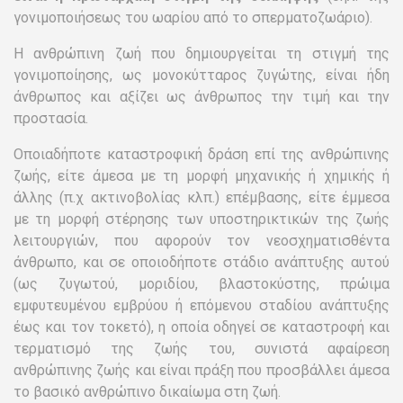
γονιμοποιήσεως του ωαρίου από το σπερματοζωάριο).
Η ανθρώπινη ζωή που δημιουργείται τη στιγμή της
γονιμοποίησης, ως μονοκύτταρος ζυγώτης, είναι ήδη
άνθρωπος και αξίζει ως άνθρωπος την τιμή και την
προστασία.
Οποιαδήποτε καταστροφική δράση επί της ανθρώπινης
ζωής, είτε άμεσα με τη μορφή μηχανικής ή χημικής ή
άλλης (π.χ ακτινοβολίας κλπ.) επέμβασης, είτε έμμεσα
με τη μορφή στέρησης των υποστηρικτικών της ζωής
λειτουργιών, που αφορούν τον νεοσχηματισθέντα
άνθρωπο, και σε οποιοδήποτε στάδιο ανάπτυξης αυτού
(ως ζυγωτού, μοριδίου, βλαστοκύστης, πρώιμα
εμφυτευμένου εμβρύου ή επόμενου σταδίου ανάπτυξης
έως και τον τοκετό), η οποία οδηγεί σε καταστροφή και
τερματισμό της ζωής του, συνιστά αφαίρεση
ανθρώπινης ζωής και είναι πράξη που προσβάλλει άμεσα
το βασικό ανθρώπινο δικαίωμα στη ζωή.