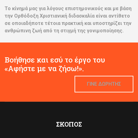
Το κίνημά μας για λόγους επιστημονικούς και με βάση
την Ορθόδοξη Χριστιανική διδασκαλία είναι αντίθετο
σε οποιαδήποτε τέτοια πρακτική και υποστηρίζει την
ανθρώπινη ζωή από τη στιγμή της γονιμοποίησης.
Βοήθησε και εσύ το έργο του
«Αφήστε με να ζήσω!».
ΓΙΝΕ ΔΩΡΗΤΗΣ
ΣΚΟΠΟΣ