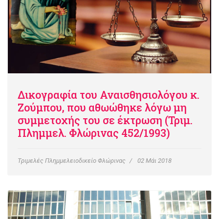
Δικογραφία του Αναισθησιολόγου κ.
Ζούμπου, που αθωώθηκε λόγω μη
συμμετοχής του σε έκτρωση (Τριμ.
Πλημμελ. Φλώρινας 452/1993)
Τριμελές Πλημμελειοδικείο Φλώρινας
02 Μάι 2018