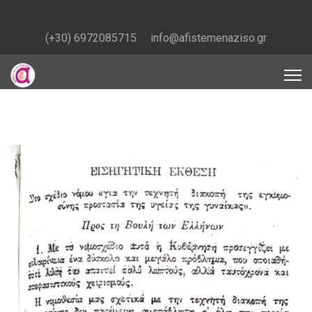
(+30) 6972085715
info@afistemenaziso.gr