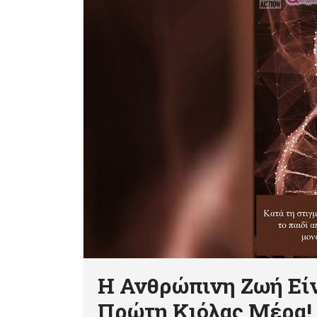
Η Ανθρώπινη Ζωή Είν
Πρώτη Κιόλας Μέρα! 