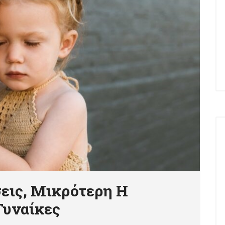
εις, Μικρότερη Η
Γυναίκες