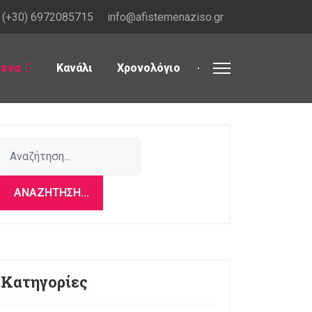
(+30) 6972085715
info@afistemenaziso.gr
μενα
Κανάλι
Χρονολόγιο
Αναζήτηση...
ΑΝΑΖΉΤΗΣΗ...
Κατηγορίες