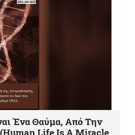
αι Ένα Θαύμα, Από Την
(Human Life Is A Miracle