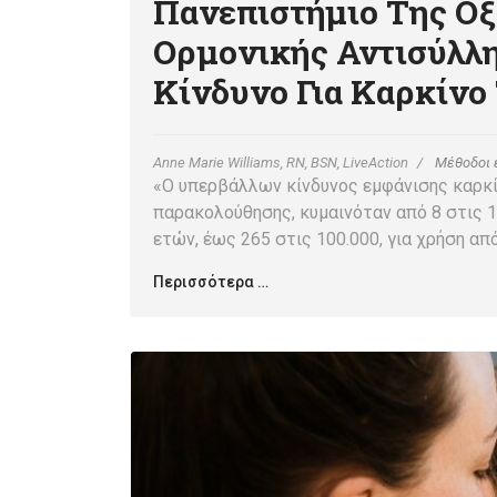
Πανεπιστήμιο Της Οξ
Ορμονικής Αντισύλλ
Κίνδυνο Για Καρκίν
Anne Marie Williams, RN, BSN, LiveAction
Μέθοδοι 
«Ο υπερβάλλων κίνδυνος εμφάνισης καρκί
παρακολούθησης, κυμαινόταν από 8 στις 1
ετών, έως 265 στις 100.000, για χρήση απ
Περισσότερα …