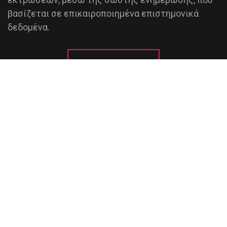
βασίζεται σε επικαιροποιημένα επιστημονικά
δεδομένα.
ΠΕΡΙΣΣΟΤΕΡΑ
ΑΦΙΣΕΣ - ΦΥΛΛΑΔΙΑ
ΕΠΙΚΟΙΝΩΝΙΑ
Κιν.:
(+30) 6972085715
Viber:
(+30) 6972085715
Email:
info@afistemenaziso.gr