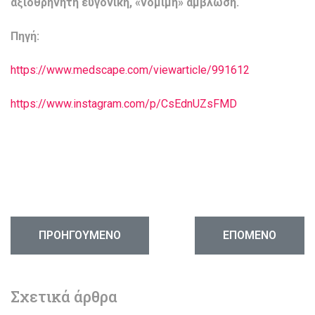
αξιοθρήνητη ευγονική, «νόμιμη» άμβλωση.
Πηγή:
https://www.medscape.com/viewarticle/991612
https://www.instagram.com/p/CsEdnUZsFMD
ΠΡΟΗΓΟΎΜΕΝΟ ΆΡΘΡΟ: ΛΈΓΟΝΤΑΙ «ΣΥΝΘΕΤΙΚΆ ΈΜΒΡ
ΕΠΌΜΕΝΟ ΆΡΘΡΟ:
ΠΡΟΗΓΟΎΜΕΝΟ
ΕΠΌΜΕΝΟ
Σχετικά άρθρα