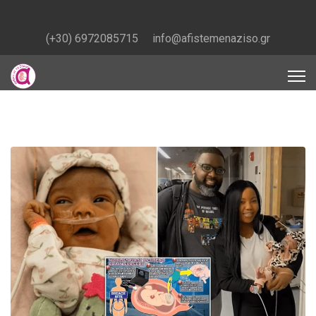
(+30) 6972085715
info@afistemenaziso.gr