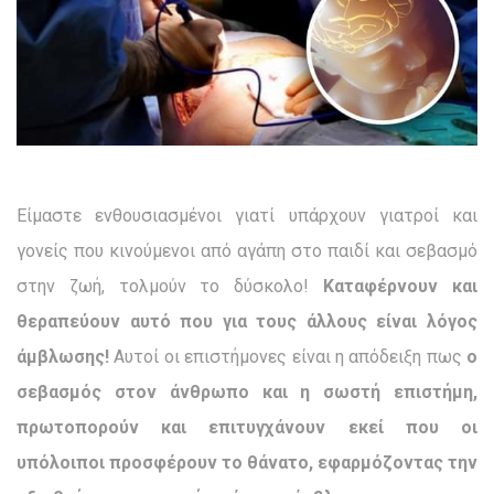
Είμαστε ενθουσιασμένοι γιατί υπάρχουν γιατροί και
γονείς που κινούμενοι από αγάπη στο παιδί και σεβασμό
στην ζωή, τολμούν το δύσκολο!
Καταφέρνουν και
θεραπεύουν αυτό που για τους άλλους είναι λόγος
άμβλωσης!
Αυτοί οι επιστήμονες είναι η απόδειξη πως
ο
σεβασμός στον άνθρωπο και η σωστή επιστήμη,
πρωτοπορούν και επιτυγχάνουν εκεί που οι
υπόλοιποι προσφέρουν το θάνατο, εφαρμόζοντας την