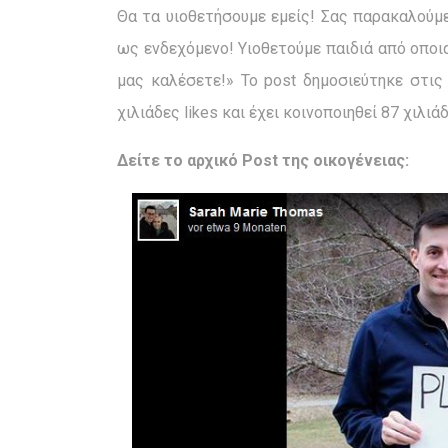
Θα τα υιοθετήσουμε εμείς! Σας παρακαλούμε
ως ενδεχόμενο! Υιοθετούμε παιδιά από οποι
μας καλέσετε!» Το post δημοσιεύτηκε στις 
χιλιάδες likes και έχει κοινοποιηθεί 87 χιλιά
Δείτε το αρχικό Post της οικογένειας: