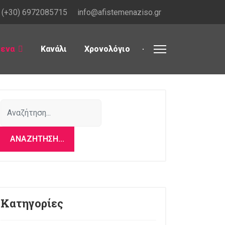
(+30) 6972085715
info@afistemenaziso.gr
μενα
Κανάλι
Χρονολόγιο
Αναζήτηση...
ΑΝΑΖΉΤΗΣΗ...
Κατηγορίες