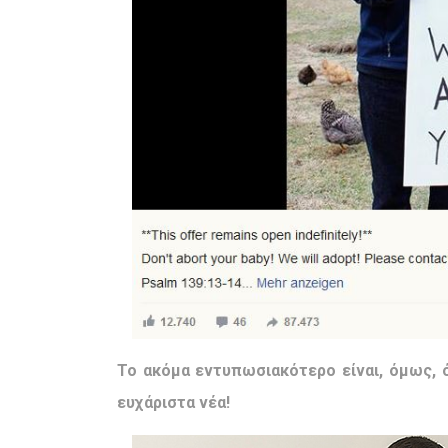
Το ακόμα εντυπωσιακότερο είναι, όμως, 
ευχάριστα νέα!