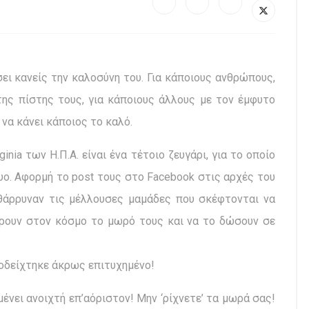
ει κανείς την καλοσύνη του. Για κάποιους ανθρώπους,
της πίστης τους, για κάποιους άλλους με τον έμφυτο
να κάνει κάποιος το καλό.
ginia των Η.Π.Α. είναι ένα τέτοιο ζευγάρι, για το οποίο
υο. Αφορμή το post τους στο Facebook στις αρχές του
ενθάρρυναν τις μέλλουσες μαμάδες που σκέφτονται να
έρουν στον κόσμο το μωρό τους και να το δώσουν σε
ποδείχτηκε άκρως επιτυχημένο!
μένει ανοιχτή επ’αόριστον! Μην ‘ρίχνετε’ τα μωρά σας!