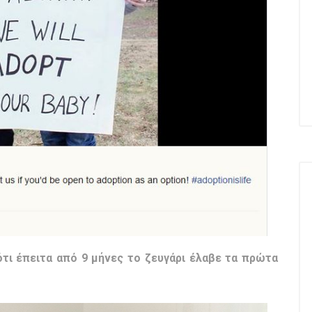
ότι έπειτα από 9 μήνες το ζευγάρι έλαβε τα πρώτα