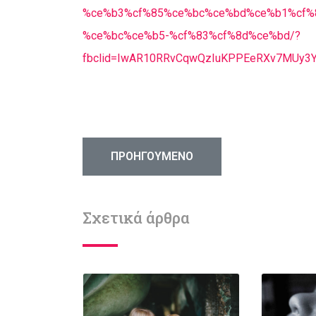
%ce%b3%cf%85%ce%bc%ce%bd%ce%b1%cf%
%ce%bc%ce%b5-%cf%83%cf%8d%ce%bd/?
fbclid=IwAR10RRvCqwQzIuKPPEeRXv7MUy3Y
ΠΡΟΗΓΟΎΜΕΝΟ ΆΡΘΡΟ: ΓΥΝΑΙΚΟΛΌΓΟΙ 
ΠΡΟΗΓΟΎΜΕΝΟ
Σχετικά άρθρα