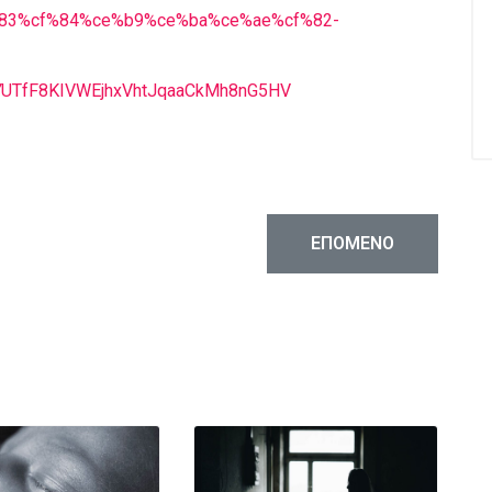
83%cf%84%ce%b9%ce%ba%ce%ae%cf%82-
UTfF8KIVWEjhxVhtJqaaCkMh8nG5HV
ΠΟΥ ΜΕΤΑΝΌΗΣΑΝ ΓΙΑ ΤΙΣ ΕΚΤΡΏΣΕΙΣ ΤΟΥΣ (FORMER ABOR
ΕΠΌΜΕΝΟ ΆΡΘΡΟ: ΌΤΑ
ΕΠΌΜΕΝΟ