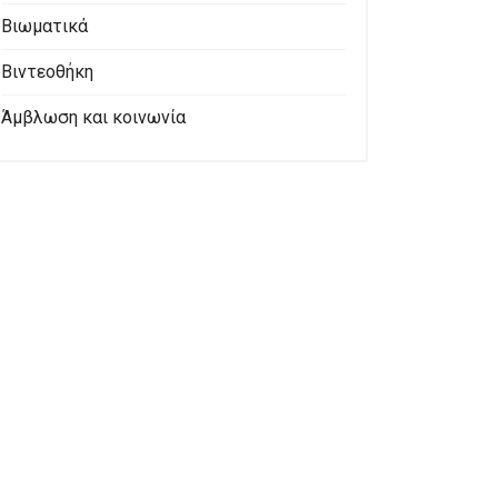
Βιωματικά
Βιντεοθήκη
Άμβλωση και κοινωνία
TIONISTS)
Ν ΟΙ ΤΟΊΧΟΙ ΜΙΛΟΎΝ - ΜΙΆ ΜΙΚΡΉ ΚΑΦΈ ΣΑΚΟΎΛΑ