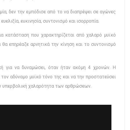
ία, δεν την εμπόδισε από το να διαπρέψει σε αγώνες
ευελιξία, ευκινησία, συντονισμό και ισορροπία.
μια κατάσταση που χαρακτηρίζεται από χαλαρό μυϊκό
α θα επηρέαζε αρνητικά την κίνηση και το συντονισμό
κή για να δυναμώσει, όταν ήταν ακόμη 4 χρονών. Η
τον αδύναμο μυϊκό τόνο της και να την προστατεύσει
ην υπερβολική χαλαρότητα των αρθρώσεων.