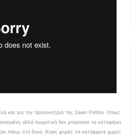
αλλά και για την προπονήτριά της Dawn Pombo. Όπως
υσιασμένη, αλλά σωματικά δεν μπορούσε να καταφέρει
σει πάνω στη δοκό. Λίγες φορές τα κατάφερνε χωρίς