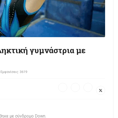
ληκτική γυμνάστρια με
Εμφανίσεις: 3619
ήθηκε με σύνδρομο Down.