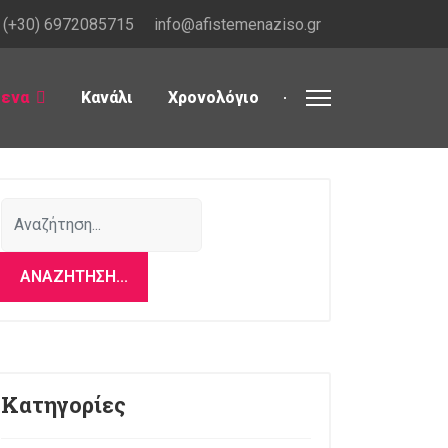
(+30) 6972085715
info@afistemenaziso.gr
μενα
Κανάλι
Χρονολόγιο
Αναζήτηση...
ΑΝΑΖΉΤΗΣΗ...
Κατηγορίες