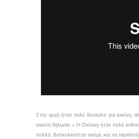
Στην αρχή ήταν πολύ δύσκολο για εκείνη, 
εκείνη δήλωσε: « H Chelsey ήταν πολύ ενθο
πολλά. Δυσκολευόταν ακόμη και να περπατή