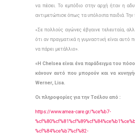
να πέσει. Το εμπόδιο στην αρχή ήταν η αδ
αντιμετώπισε όπως τα υπόλοιπα παιδιά. Την 
«Σε πολλούς αγώνες έβγαινε τελευταία, αλλά
ότι αν πραγματικά η γυμναστική είναι αυτό π
να πάρει μετάλλιο».
«Η Chelsea είναι ένα παράδειγμα του πόσο 
κάνουν αυτό που μπορούν και να κυνηγή
Werner, Lisa.
Οι πληροφορίες για την Τσέλσυ από :
https://www.amea-care.gr/%ce%b7-
%cf%80%cf%81%cf%89%cf%84%ce%b1%ce%
%cf%84%ce%b7%cf%82-