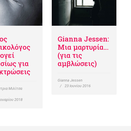
ος
Gianna Jessen:
ικολόγος
Μια μαρτυρία…
ογεί
(για τις
σίως για
αμβλώσεις)
εκτρώσεις
Gianna Jessen
23 Ιουνίου 2016
τρια Μιλίτσα
νουαρίου 2018