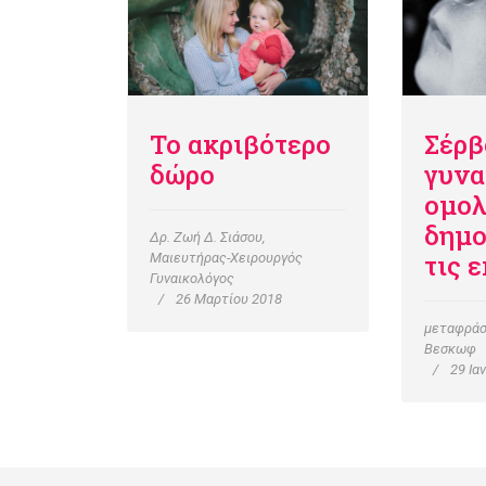
Το ακριβότερο
Σέρβ
δώρο
γυνα
ομολ
δημο
Δρ. Ζωή Δ. Σιάσου,
τις 
Μαιευτήρας-Χειρουργός
Γυναικολόγος
26 Μαρτίου 2018
μεταφράσ
Βεσκωφ
29 Ια