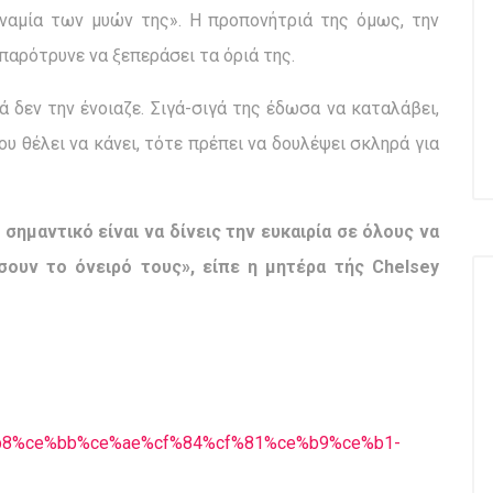
υναμία των μυών της». Η προπονήτριά της όμως, την
παρότρυνε να ξεπεράσει τα όριά της.
 δεν την ένοιαζε. Σιγά-σιγά της έδωσα να καταλάβει,
ου θέλει να κάνει, τότε πρέπει να δουλέψει σκληρά για
σημαντικό είναι να δίνεις την ευκαιρία σε όλους να
σουν το όνειρό τους», είπε η μητέρα τής
Chelsey
b8%ce%bb%ce%ae%cf%84%cf%81%ce%b9%ce%b1-