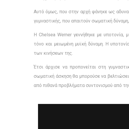
Αυτό όμως, που στην αρχή φάνηκε ως αδυναμ
γυμναστικής, που απαιτούν σωματική δύναμη, 
Η Chelsea Werner γεννήθηκε με υποτονία, 
τόνο και μειωμένη μυϊκή δύναμη. Η υποτονί
των κινήσεων της.
Έτσι άρχισε να προπονείται στη γυμναστι
σωματική άσκηση θα μπορούσε να βελτιώσει 
από πιθανά προβλήματα συντονισμού από τ