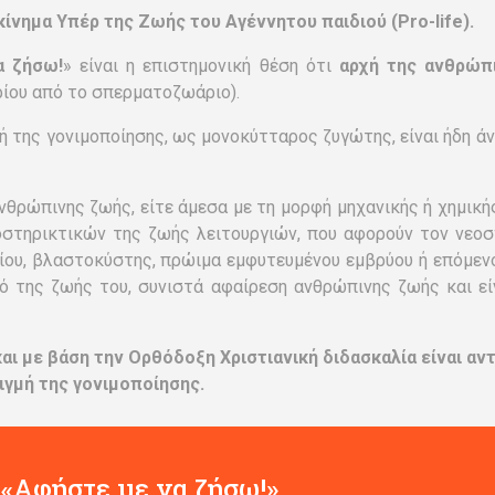
κίνημα Υπέρ της Ζωής του Αγέννητου παιδιού (Pro-life).
α ζήσω!
» είναι η επιστημονική θέση ότι
αρχή της ανθρώπι
ρίου από το σπερματοζωάριο).
ή της γονιμοποίησης, ως μονοκύτταρος ζυγώτης, είναι ήδη ά
ρώπινης ζωής, είτε άμεσα με τη μορφή μηχανικής ή χημικής
οστηρικτικών της ζωής λειτουργιών, που αφορούν τον νεοσ
ίου, βλαστοκύστης, πρώιμα εμφυτευμένου εμβρύου ή επόμενο
ό της ζωής του, συνιστά αφαίρεση ανθρώπινης ζωής και ε
και με βάση την Ορθόδοξη Χριστιανική διδασκαλία είναι αν
ιγμή της γονιμοποίησης.
 «Αφήστε με να ζήσω!».