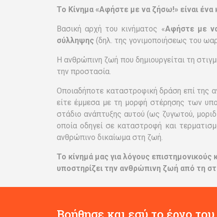
Το Κίνημα «Αφήστε με να ζήσω!» είναι ένα 
Βασική αρχή του κινήματος «
Αφήστε με ν
σύλληψης
(δηλ. της γονιμοποιήσεως του ωα
Η ανθρώπινη ζωή που δημιουργείται τη στιγμ
την προστασία.
Οποιαδήποτε καταστροφική δράση επί της ανθ
είτε έμμεσα με τη μορφή στέρησης των υπ
στάδιο ανάπτυξης αυτού (ως ζυγωτού, μοριδ
οποία οδηγεί σε καταστροφή και τερματισμ
ανθρώπινο δικαίωμα στη ζωή.
Το κίνημά μας για λόγους επιστημονικούς 
υποστηρίζει την ανθρώπινη ζωή από τη στ
Βοήθησε και εσύ το έργο του