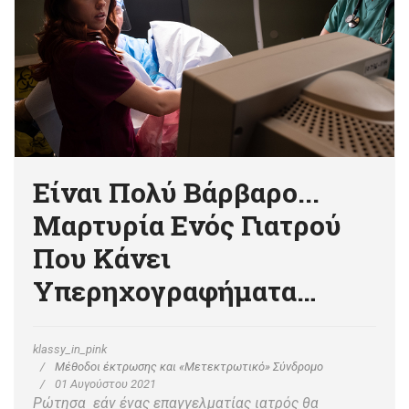
Είναι Πολύ Βάρβαρο...
Μαρτυρία Ενός Γιατρού
Που Κάνει
Υπερηχογραφήματα…
klassy_in_pink
Μέθοδοι έκτρωσης και «Μετεκτρωτικό» Σύνδρομο
01 Αυγούστου 2021
Ρώτησα εάν ένας επαγγελματίας ιατρός θα