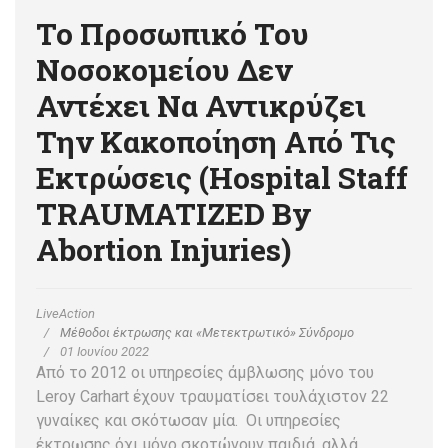
Το Προσωπικό Του
Νοσοκομείου Δεν
Αντέχει Να Αντικρύζει
Την Κακοποίηση Από Τις
Εκτρώσεις (Hospital Staff
TRAUMATIZED By
Abortion Injuries)
LiveAction
Μέθοδοι έκτρωσης και «Μετεκτρωτικό» Σύνδρομο
01 Ιουνίου 2022
Από το 2012 οι υπηρεσίες άμβλωσης μόνο του
Leroy Carhart έχουν τραυματίσει τουλάχιστον 22
γυναίκες και σκότωσαν μία. Οι υπηρεσίες
έκτρωσης όχι μόνο σκοτώνουν παιδιά, αλλά