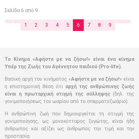
Σελίδα 6 από 9
1
2
3
4
5
6
7
8
9
Το Κίνημα «Αφήστε με να ζήσω!» είναι ένα κίνημα
Υπέρ της Ζωής του Αγέννητου παιδιού (Pro-life).
Βασική αρχή του κινήματος «
Αφήστε με να ζήσω!
» είναι
η επιστημονική θέση ότι
αρχή της ανθρώπινης ζωής
είναι η πρωταρχική στιγμή της σύλληψης
(δηλ. της
γονιμοποιήσεως του ωαρίου από το σπερματοζωάριο).
Η ανθρώπινη ζωή που δημιουργείται τη στιγμή της
γονιμοποίησης, ως μονοκύτταρος ζυγώτης, είναι ήδη
άνθρωπος και αξίζει ως άνθρωπος την τιμή και την
προστασία.