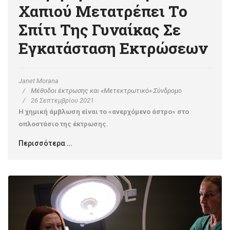
Χαπιού Μετατρέπει Το
Σπίτι Της Γυναίκας Σε
Εγκατάσταση Εκτρώσεων
Janet Morana
Μέθοδοι έκτρωσης και «Μετεκτρωτικό» Σύνδρομο
26 Σεπτεμβρίου 2021
Η χημική άμβλωση είναι το «ανερχόμενο άστρο» στο
οπλοστάσιο της έκτρωσης.
Περισσότερα …