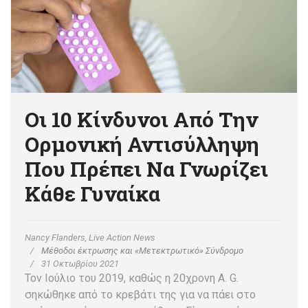
Οι 10 Κίνδυνοι Από Την
Ορμονική Αντισύλληψη
Που Πρέπει Να Γνωρίζει
Κάθε Γυναίκα
Nancy Flanders, Live Action News
Μέθοδοι έκτρωσης και «Μετεκτρωτικό» Σύνδρομο
31 Οκτωβρίου 2021
Τον Ιούλιο του 2019, καθώς η 20χρονη A. G.
σηκώθηκε από το κρεβάτι της για να πάει στο