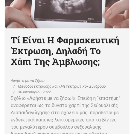
Τί Είναι Η Φαρμακευτική
Έκτρωση, Δηλαδή Το
Χάπι Της Άμβλωσης;
Αφήστε με να ζήσω!
Μέθοδοι έκτρωσης και «Μετεκτρωτικό» Σύνδρομο
30 Ιανουαρίου 2022
Σχόλιο «Αφήστε με να ζήσω!»: Επειδή η “επιστήμη”
αναφέρεται ως το δυνατό χαρτί της Σεξουαλικής
Διαπαιδαγώγησης στα σχολεία μας, παραθέτουμε
ενδεικτικά κάποιες λεπτομέρειες από τα βίντεο
του μεγαλύτερου συμβούλου σεξουαλικής