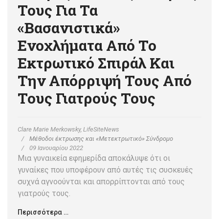
Τους Για Τα
«βασανιστικά»
Ενοχλήματα Από Το
Εκτρωτικό Σπιράλ Και
Την Απόρριψή Τους Από
Τους Γιατρούς Τους
Clare Marie Merkowsky, LifeSiteNews
Μέθοδοι έκτρωσης και «Μετεκτρωτικό» Σύνδρομο
09 Ιανουαρίου 2022
Μια γυναικεία εφημερίδα αποκάλυψε ότι οι
γυναίκες που υποφέρουν από αυτές τις συσκευές
συχνά αγνοούνται και απορρίπτονται από τους
γιατρούς τους.
Περισσότερα …