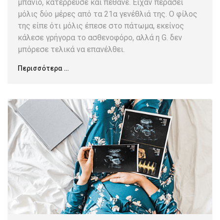
μπάνιο, κατέρρευσε και πέθανε. Είχαν περάσει
μόλις δύο μέρες από τα 21α γενέθλιά της. Ο φίλος
της είπε ότι μόλις έπεσε στο πάτωμα, εκείνος
κάλεσε γρήγορα το ασθενοφόρο, αλλά η G. δεν
μπόρεσε τελικά να επανέλθει.
Περισσότερα …