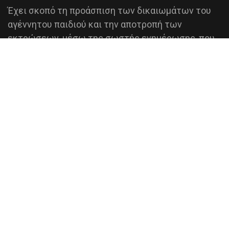
Έχει σκοπό τη προάσπιση των δικαιωμάτων του
αγέννητου παιδιού και την αποτροπή των
εκτρώσεων, μέσω της σωστής ενημέρωσης, που
βασίζεται σε επικαιροποιημένα επιστημονικά
δεδομένα.
ΠΕΡΙΣΣΟΤΕΡΑ
ΑΦΙΣΕΣ - ΦΥΛΛΑΔΙΑ
ΕΠΙΚΟΙΝΩΝΙΑ
Κιν.:
(+30) 6972085715
Viber:
(+30) 6972085715