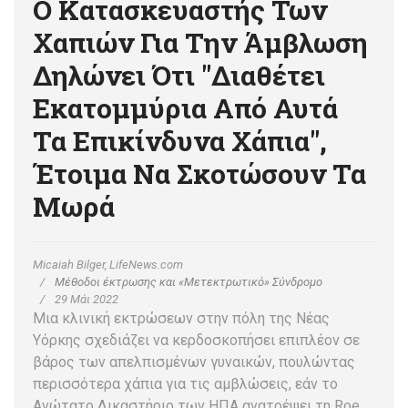
Ο Κατασκευαστής Των
Χαπιών Για Την Άμβλωση
Δηλώνει Ότι ''διαθέτει
Εκατομμύρια Από Αυτά
Τα Επικίνδυνα Χάπια'',
Έτοιμα Να Σκοτώσουν Τα
Μωρά
Micaiah Bilger, LifeNews.com
Μέθοδοι έκτρωσης και «Μετεκτρωτικό» Σύνδρομο
29 Μάι 2022
Μια κλινική εκτρώσεων στην πόλη της Νέας
Υόρκης σχεδιάζει να κερδοσκοπήσει επιπλέον σε
βάρος των απελπισμένων γυναικών, πουλώντας
περισσότερα χάπια για τις αμβλώσεις, εάν το
Ανώτατο Δικαστήριο των ΗΠΑ ανατρέψει τη Roe