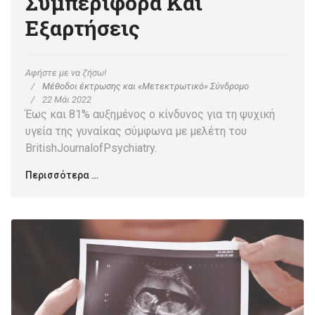
Συμπεριφορά Και
Εξαρτήσεις
Αφήστε με να ζήσω!
Μέθοδοι έκτρωσης και «Μετεκτρωτικό» Σύνδρομο
22 Μάι 2022
Έως και 81% αυξημένος ο κίνδυνος για τη ψυχική
υγεία της γυναίκας σύμφωνα με μελέτη του
BritishJournalofPsychiatry.
Περισσότερα …