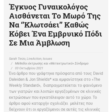
Έγκυος Γυναικολόγος
Αισθάνεται Το Μωρό Της
Να ‘’κλωτσάει’’ Καθώς
Κόβει Ένα Εμβρυικό Πόδι
Σε Μια Άμβλωση
Sarah Terzo, LiveAction, Issues
Μέθοδοι έκτρωσης και «Μετεκτρωτικό» Σύνδρομο
03 Οκτωβρίου 2021
Ένα άρθρο που γράφτηκε πρόσφατα από τους David
Daleiden & Jon Shields* και εμφανίστηκε στο «The
Weekly Standard», διαπραγματεύεται το φαινόμενο
των γιατρών και λοιπών εργαζομένων σε κλινικές
εκτρώσεων που εγκατέλειψαν αυτό το χώρο. Το
άρθρο αφού καταρχήν σχολιάζει μελέτες που
δείχνουν ότι οι εργαζόμενοι σε αυτές τις κλινικές