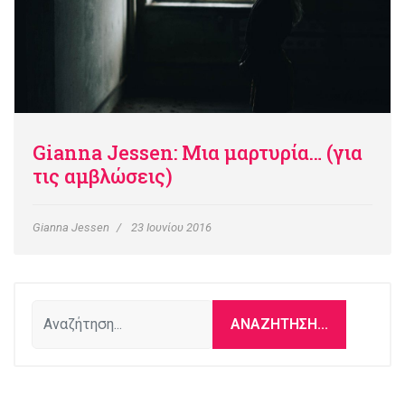
Gianna Jessen: Μια μαρτυρία… (για
τις αμβλώσεις)
Gianna Jessen
23 Ιουνίου 2016
Αναζήτηση...
ΑΝΑΖΉΤΗΣΗ...