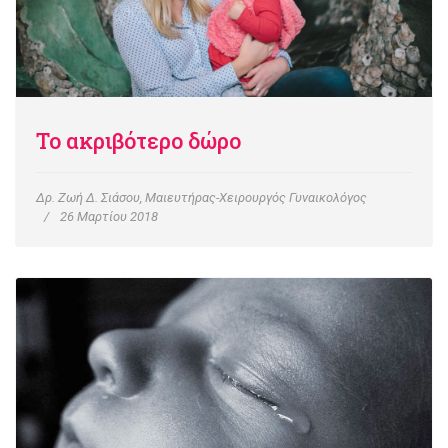
Το ακριβότερο δώρο
Δρ. Ζωή Δ. Σιάσου, Μαιευτήρας-Χειρουργός Γυναικολόγος
26 Μαρτίου 2018