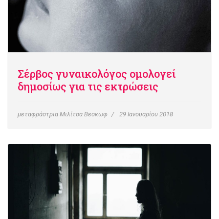
Σέρβος γυναικολόγος ομολογεί
δημοσίως για τις εκτρώσεις
μεταφράστρια Μιλίτσα Βεσκωφ
29 Ιανουαρίου 2018