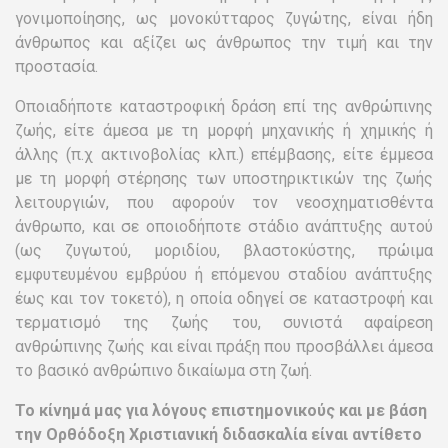
γονιμοποίησης, ως μονοκύτταρος ζυγώτης, είναι ήδη
άνθρωπος και αξίζει ως άνθρωπος την τιμή και την
προστασία.
Οποιαδήποτε καταστροφική δράση επί της ανθρώπινης
ζωής, είτε άμεσα με τη μορφή μηχανικής ή χημικής ή
άλλης (π.χ ακτινοβολίας κλπ.) επέμβασης, είτε έμμεσα
με τη μορφή στέρησης των υποστηρικτικών της ζωής
λειτουργιών, που αφορούν τον νεοσχηματισθέντα
άνθρωπο, και σε οποιοδήποτε στάδιο ανάπτυξης αυτού
(ως ζυγωτού, μοριδίου, βλαστοκύστης, πρώιμα
εμφυτευμένου εμβρύου ή επόμενου σταδίου ανάπτυξης
έως και τον τοκετό), η οποία οδηγεί σε καταστροφή και
τερματισμό της ζωής του, συνιστά αφαίρεση
ανθρώπινης ζωής και είναι πράξη που προσβάλλει άμεσα
το βασικό ανθρώπινο δικαίωμα στη ζωή.
Το κίνημά μας για λόγους επιστημονικούς και με βάση
την Ορθόδοξη Χριστιανική διδασκαλία είναι αντίθετο