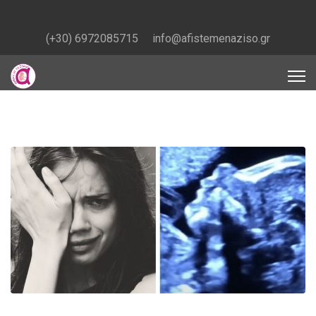
(+30) 6972085715
info@afistemenaziso.gr