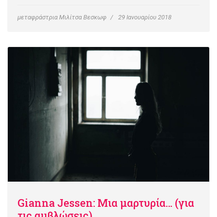
μεταφράστρια Μιλίτσα Βεσκωφ
29 Ιανουαρίου 2018
Gianna Jessen: Μια μαρτυρία… (για
τις αμβλώσεις)