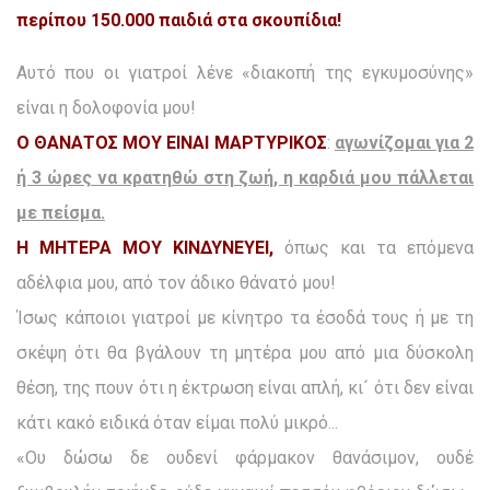
περίπου 150.000 παιδιά στα σκουπίδια!
Αυτό που οι γιατροί λένε «διακοπή της εγκυμοσύνης»
είναι η δολοφονία μου!
Ο ΘΑΝΑΤΟΣ ΜΟΥ ΕΙΝΑΙ ΜΑΡΤΥΡΙΚΟΣ
:
αγωνίζομαι για 2
ή 3 ώρες να κρατηθώ στη ζωή, η καρδιά μου πάλλεται
με πείσμα.
Η ΜΗΤΕΡΑ ΜΟΥ ΚΙΝΔΥΝΕΥΕΙ,
όπως και τα επόμενα
αδέλφια μου, από τον άδικο θάνατό μου!
Ίσως κάποιοι γιατροί με κίνητρο τα έσοδά τους ή με τη
σκέψη ότι θα βγάλουν τη μητέρα μου από μια δύσκολη
θέση, της πουν ότι η έκτρωση είναι απλή, κι´ ότι δεν είναι
κάτι κακό ειδικά όταν είμαι πολύ μικρό...
«Ου δώσω δε ουδενί φάρμακον θανάσιμον, ουδέ