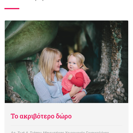
Το ακριβότερο δώρο
Δρ. Ζωή Δ. Σιάσου, Μαιευτήρας-Χειρουργός Γυναικολόγος