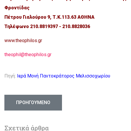
Φροντίδας
Πέτρου Γιαλούρου 9, Τ.Κ.113.63 ΑΘΗΝΑ
Τηλέφωνο 210.8819397 - 210.8828036
www
.
theophilos
.
gr
theophil@theophilos.gr
Πηγή:
Ιερά Μονή Παντοκράτορος Μελισσοχωρίου
ΠΡΟΗΓΟΎΜΕΝΟ ΆΡΘΡΟ: ΤῸ ΠΑΙΔῚ ΠΟῪ ΔῈΝ ΓΕΝΝΉΘ
ΠΡΟΗΓΟΎΜΕΝΟ
Σχετικά άρθρα