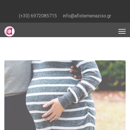
(+30) 6972085715
info@afistemenaziso.gr