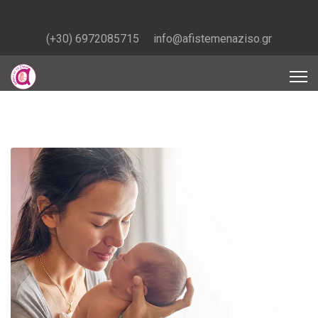
(+30) 6972085715
info@afistemenaziso.gr