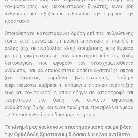
γονιμοποίησης, ως μονοκύτταρος ζυγώτης, είναι ήδη
άνθρωπος και αξίζει ως άνθρωπος την τιμή και την
προστασία.
Οποιαδήποτε καταστροφική δράση επί της ανθρώπινης
ζωής, είτε άμεσα με τη μορφή μηχανικής ή χημικής ή
άλλης (π.χ ακτινοβολίας κλπ.) επέμβασης, είτε έμμεσα
με τη μορφή στέρησης των υποστηρικτικών της ζωής
λειτουργιών, που αφορούν τον νεοσχηματισθέντα
άνθρωπο, και σε οποιοδήποτε στάδιο ανάπτυξης αυτού
(ως ζυγωτού, μοριδίου, βλαστοκύστης, πρώιμα
εμφυτευμένου εμβρύου ή επόμενου σταδίου ανάπτυξης
έως και τον τοκετό), η οποία οδηγεί σε καταστροφή και
τερματισμό της ζωής του, συνιστά αφαίρεση
ανθρώπινης ζωής και είναι πράξη που προσβάλλει άμεσα
το βασικό ανθρώπινο δικαίωμα στη ζωή.
Το κίνημά μας για λόγους επιστημονικούς και με βάση
την Ορθόδοξη Χριστιανική διδασκαλία είναι αντίθετο