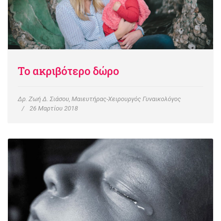
Το ακριβότερο δώρο
Δρ. Ζωή Δ. Σιάσου, Μαιευτήρας-Χειρουργός Γυναικολόγος
26 Μαρτίου 2018