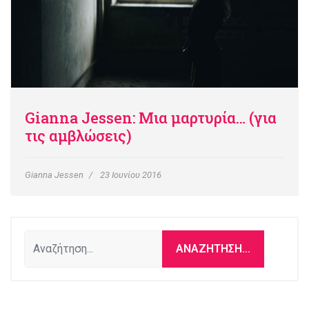
Gianna Jessen: Μια μαρτυρία… (για
τις αμβλώσεις)
Gianna Jessen
23 Ιουνίου 2016
Αναζήτηση...
ΑΝΑΖΉΤΗΣΗ...