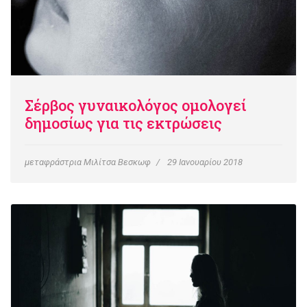
Σέρβος γυναικολόγος ομολογεί
δημοσίως για τις εκτρώσεις
μεταφράστρια Μιλίτσα Βεσκωφ
29 Ιανουαρίου 2018