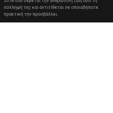
2018 που σέβεται την ανθρώπινη ζωή από τη
σύλληψή της και αντιτίθεται σε οποιαδήποτε
πρακτική την προσβάλλει.
Έχει σκοπό τη προάσπιση των δικαιωμάτων του
αγέννητου παιδιού και την αποτροπή των
εκτρώσεων, μέσω της σωστής ενημέρωσης, που
βασίζεται σε επικαιροποιημένα επιστημονικά
δεδομένα.
ΠΕΡΙΣΣΟΤΕΡΑ
ΑΦΙΣΕΣ - ΦΥΛΛΑΔΙΑ
ΕΠΙΚΟΙΝΩΝΙΑ