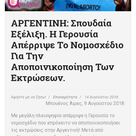
ΑΡΓΕΝΤΙΝΗ: Σπουδαία
Εξέλιξη. Η Γερουσία
Απέρριψε Το Νομοσχέδιο
Για Την
Αποποινικοποίηση Των
Εκτρώσεων.
Αφήστε με να ζήσω!
Επικαιρότητα
14 Αυγούστου 2018
Μπουένος Άιρες, 9 Αυγούστου 2018.
Με μεγάλη πλειοψηφία απέρριψε η Γερουσία το
νομοσχέδιο που επρόκειτο να αποποινικοποιήσει
τις εκτρώσεις στην Αργεντινή! Μετά από