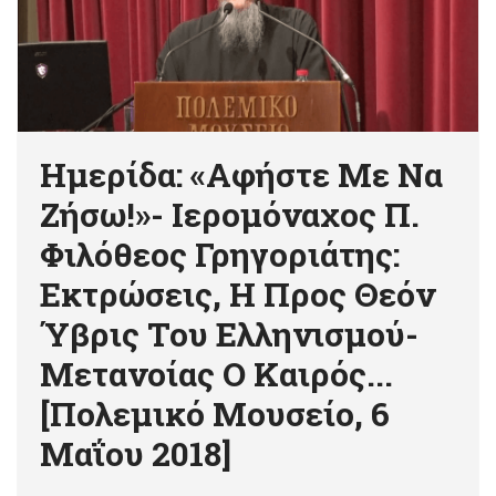
Ημερίδα: «Αφήστε Με Να
Ζήσω!»- Ιερομόναχος Π.
Φιλόθεος Γρηγοριάτης:
Εκτρώσεις, Η Προς Θεόν
Ύβρις Του Ελληνισμού-
Μετανοίας Ο Καιρός...
[Πολεμικό Μουσείο, 6
Μαΐου 2018]