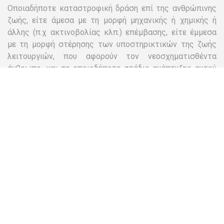
Οποιαδήποτε καταστροφική δράση επί της ανθρώπινης
ζωής, είτε άμεσα με τη μορφή μηχανικής ή χημικής ή
άλλης (π.χ ακτινοβολίας κλπ.) επέμβασης, είτε έμμεσα
με τη μορφή στέρησης των υποστηρικτικών της ζωής
λειτουργιών, που αφορούν τον νεοσχηματισθέντα
άνθρωπο, και σε οποιοδήποτε στάδιο ανάπτυξης αυτού
(ως ζυγωτού, μοριδίου, βλαστοκύστης, πρώιμα
εμφυτευμένου εμβρύου ή επόμενου σταδίου ανάπτυξης
έως και τον τοκετό), η οποία οδηγεί σε καταστροφή και
τερματισμό της ζωής του, συνιστά αφαίρεση
ανθρώπινης ζωής και είναι πράξη που προσβάλλει άμεσα
το βασικό ανθρώπινο δικαίωμα στη ζωή.
Το κίνημά μας για λόγους επιστημονικούς και με βάση
την Ορθόδοξη Χριστιανική διδασκαλία είναι αντίθετο
σε οποιαδήποτε τέτοια πρακτική και υποστηρίζει την
ανθρώπινη ζωή από τη στιγμή της γονιμοποίησης.