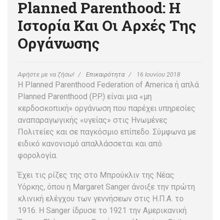
Planned Parenthood: Η
Ιστορία Και Οι Αρχές Της
Οργάνωσης
Αφήστε με να ζήσω!
Επικαιρότητα
16 Ιουνίου 2018
H Planned Parenthood Federation of America ή απλά
Planned Parenthood (P.P.) είναι μια «μη
κερδοσκοπική» οργάνωση που παρέχει υπηρεσίες
αναπαραγωγικής «υγείας» στις Ηνωμένες
Πολιτείες και σε παγκόσμιο επίπεδο. Σύμφωνα με
ειδικό κανονισμό απαλλάσσεται και από
φορολογία.
Έχει τις ρίζες της στο Μπρούκλιν της Νέας
Υόρκης, όπου η Margaret Sanger άνοιξε την πρώτη
κλινική ελέγχου των γεννήσεων στις Η.Π.Α. το
1916. Η Sanger ίδρυσε το 1921 την Αμερικανική