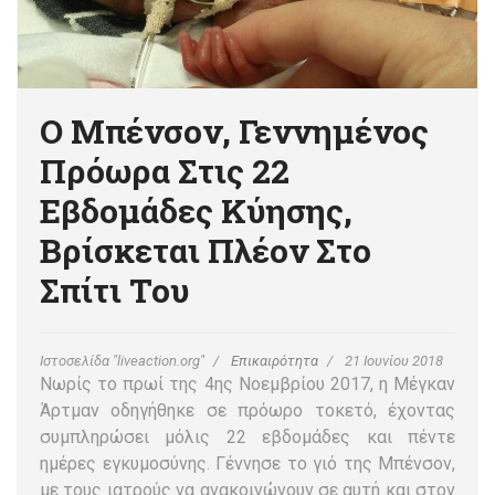
Ο Μπένσον, Γεννημένος
Πρόωρα Στις 22
Εβδομάδες Κύησης,
Βρίσκεται Πλέον Στο
Σπίτι Του
Ιστοσελίδα "liveaction.org"
Επικαιρότητα
21 Ιουνίου 2018
Νωρίς το πρωί της 4ης Νοεμβρίου 2017, η Μέγκαν
Άρτμαν οδηγήθηκε σε πρόωρο τοκετό, έχοντας
συμπληρώσει μόλις 22 εβδομάδες και πέντε
ημέρες εγκυμοσύνης. Γέννησε το γιό της Μπένσον,
με τους ιατρούς να ανακοινώνουν σε αυτή και στον