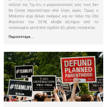
σύζυγό της Τιμ ότι, ο μικροσκοπικός γιός τους δεν
θα ζούσε περισσότερο από λίγες ώρες. Όμως ο
Μπένσον είχε άλλες σκέψεις και εν τέλει την 26η
Απριλίου του 2018, έλαβε εξιτήριο από το
νοσοκομείο μετά από σχεδόν έξι μήνες νοσηλείας.
Περισσότερα …