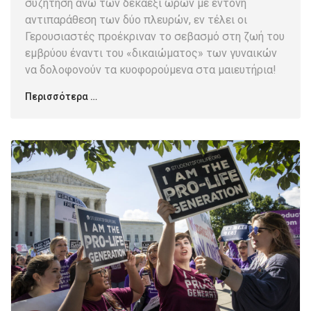
συζήτηση άνω των δεκαέξι ωρών με έντονη
αντιπαράθεση των δύο πλευρών, εν τέλει οι
Γερουσιαστές προέκριναν το σεβασμό στη ζωή του
εμβρύου έναντι του «δικαιώματος» των γυναικών
να δολοφονούν τα κυοφορούμενα στα μαιευτήρια!
Περισσότερα …