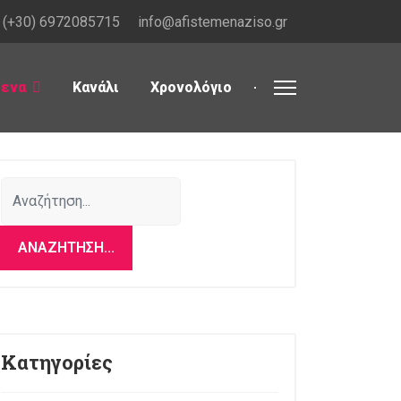
(+30) 6972085715
info@afistemenaziso.gr
μενα
Κανάλι
Χρονολόγιο
Αναζήτηση...
ΑΝΑΖΉΤΗΣΗ...
Κατηγορίες