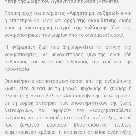
Υπέρ της Ζωής του Αγέννητου παιδιού (Pro-life).
Βασική αρχή του κινήματος «
Αφήστε με να ζήσω!
» είναι
η επιστημονική θέση ότι
αρχή της ανθρώπινης ζωής
είναι η πρωταρχική στιγμή της σύλληψης
(δηλ. της
γονιμοποιήσεως του ωαρίου από το σπερματοζωάριο).
Η ανθρώπινη ζωή που δημιουργείται τη στιγμή της
γονιμοποίησης, ως μονοκύτταρος ζυγώτης, είναι ήδη
άνθρωπος και αξίζει ως άνθρωπος την τιμή και την
προστασία.
Οποιαδήποτε καταστροφική δράση επί της ανθρώπινης
ζωής, είτε άμεσα με τη μορφή μηχανικής ή χημικής ή
άλλης (π.χ ακτινοβολίας κλπ.) επέμβασης, είτε έμμεσα
με τη μορφή στέρησης των υποστηρικτικών της ζωής
λειτουργιών, που αφορούν τον νεοσχηματισθέντα
άνθρωπο, και σε οποιοδήποτε στάδιο ανάπτυξης αυτού
(ως ζυγωτού, μοριδίου, βλαστοκύστης, πρώιμα
εμφυτευμένου εμβρύου ή επόμενου σταδίου ανάπτυξης