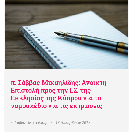
π. Σάββας Μιχαηλίδης: Ανοιχτή
Επιστολή προς την Ι.Σ. της
Εκκλησίας της Κύπρου για το
νομοσχέδιο για τις εκτρώσεις
π. Σάββας Μιχαηλίδης
13 Δεκεμβρίου 2017