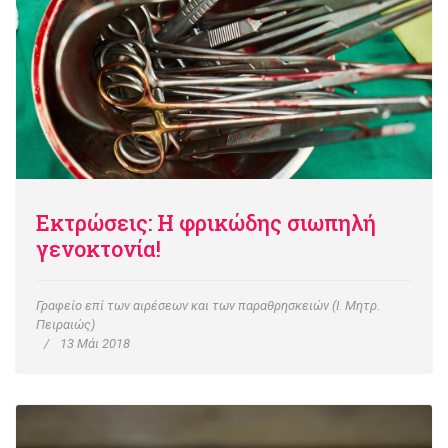
Εκτρώσεις: Η φρικώδης σιωπηλή
γενοκτονία!
Γραφείο επί των αιρέσεων και των παραθρησκειών (Ι. Μητρ.
Πειραιώς)
13 Μάι 2018