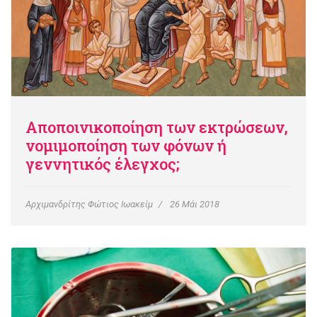
Αποποινικοποίηση των εκτρώσεων,
νομιμοποίηση των φόνων ή
γεννητικός έλεγχος;
Αρχιμανδρίτης Φώτιος Ιωακείμ
26 Μάι 2018