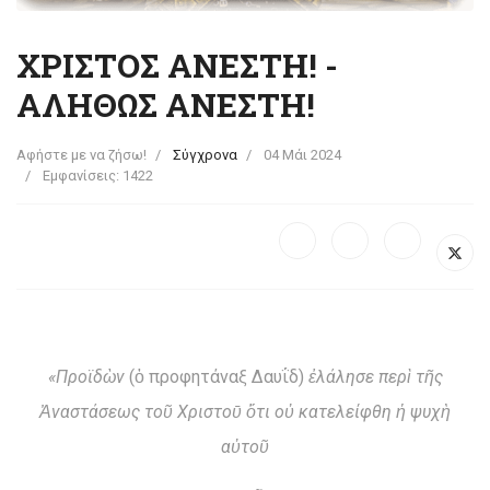
ΧΡΙΣΤΟΣ ΑΝΕΣΤΗ! -
ΑΛΗΘΩΣ ΑΝΕΣΤΗ!
Αφήστε με να ζήσω!
Σύγχρονα
04 Μάι 2024
Εμφανίσεις: 1422
«Προϊδὼν
(ὁ προφητάναξ Δαυΐδ)
ἐλάλησε περὶ τῆς
Ἀναστάσεως τοῦ Χριστοῡ ὅτι οὐ κατελείφθη ἡ ψυχὴ
αὐτοῦ