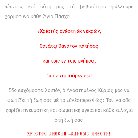
αἰῶνος»,
καί αὐτή μας τή βεβαιότητα ψάλλουμε
χαρμόσυνα κάθε Ἅγιο Πάσχα:
«
Χ
ριστὸς ἀνέστη ἐκ νεκρῶν,
θανάτῳ θάνατον πατήσας
καὶ τοῖς ἐν τοῖς μνήμασι
ζωὴν χαρισάμενος»!
Σᾶς εὐχόμαστε, λοιπόν, ὁ Ἀναστημένος Κύριός μας νά
φωτίζει τή ζωή σας μέ τό «ἀνέσπερο Φῶς» Του, νά σᾶς
χαρίζει πνευματική καί σωματική ὑγεία καί κάθε εὐλογία
στή ζωή σας.