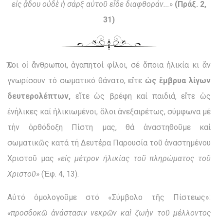
εἰς ᾅδου οὐδὲ ἡ σάρξ αὐτοῦ εἶδε διαφθοράν...»
(Πράξ. 2,
31)
Ὅλοι οἱ ἄνθρωποι, ἀγαπητοί φίλοι, σέ ὅποια ἡλικία κι ἄν
γνωρίσουν τό σωματικό θάνατο, εἴτε
ὡς ἔμβρυα
λίγων
δευτερολέπτων,
εἴτε ὡς βρέφη καί παιδιά, εἴτε ὡς
ἐνήλικες καί ἡλικιωμένοι, ὅλοι ἀνεξαιρέτως, σύμφωνα μέ
τήν ὀρθόδοξη Πίστη μας, θά ἀναστηθοῦμε καί
σωματικῶς κατά τή Δευτέρα Παρουσία τοῦ ἀναστημένου
Χριστοῦ μας
«
εἰς μέτρον ἡλικίας τοῦ πληρώματος τοῦ
Χριστοῦ»
(Ἐφ. 4, 13).
Αὐτό ὁμολογοῦμε στό «Σύμβολο τῆς Πίστεως»:
«προσδοκῶ ἀνάστασιν νεκρῶν καὶ ζωὴν τοῦ μέλλοντος