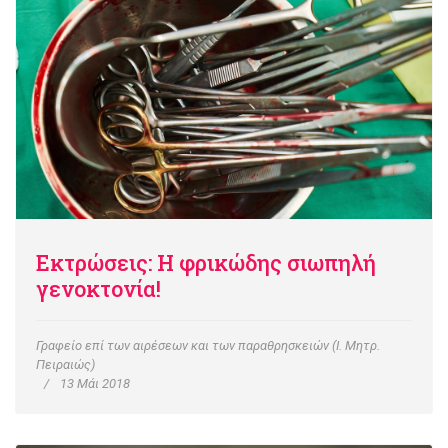
Εκτρώσεις: Η φρικώδης σιωπηλή
γενοκτονία!
Γραφείο επί των αιρέσεων και των παραθρησκειών (Ι. Μητρ.
Πειραιώς)
13 Μάι 2018