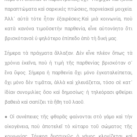
παραπτώματα καὶ σαρκικὲς πτώσεις, πορνείακαὶ μοιχεία.
Ἀλλ᾽ αὐτὰ τότε ἦταν ἐξαιρέσεις.Καὶ μιὰ κοινωνία, ποὺ
κατὰ κανόνα τιμοῦσετὴν παρθενία, εἶνε αὐτονόητο ὅτι
βρισκότανσὲ ὑ ψηλότερο ἐπίπεδο ἀπὸ τὴ δική μας.
Σήμερα τὰ πράγματα ἄλλαξαν. Δὲν εἶνε πλέον ὅπως τὰ
χρόνια ἐκεῖνα, ποὺ ἡ τιμὴ τῆς παρθενίας βρισκόταν σ᾽
ἕνα ὕψος. Σήμερα ἡ παρθενία ὄχι μόνο ἐγκαταλείπεται,
ὄχι μόνο δὲν τιμᾶται, ἀλλὰ καὶ χλευάζεται, τόσο σὲ κατ᾽
ἰδίαν συνομιλίες ὅσο καὶ δημοσίως· ἡ τηλεόρασι φθείρει
βαθειὰ καὶ σαπίζει τὰ ἤθη τοῦ λαοῦ.
● Οἱ συνέπειες τῆς φθορᾶς φαίνονται στὸ γάμο καὶ τὴν
οἰκογένεια, ποὺ ἀποτελεῖ τὸ κύταρο τοῦ σώματος τῆς
κοινωνίας. Σήμερα δυστυχῶς ὁ γάμος κλονίζεται καὶ