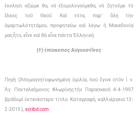
ἐκκλησι αζώμε θα, νὰ ἐξομολογούμεθα, νὰ ζητοῦμε τὸ
ἔλεος τοῦ Θεοῦ. Καὶ τότε, παρ᾽ ὅλη τὴν
ἁμαρτωλότητάμου, προφητεύω καὶ λέγω· ἡ Μακεδονία
μαςἦτο, εἶνε καὶ θὰ εἶνε πάντα Ἑλληνική.
(†) ἐπίσκοπος Αὐγουστῖνος
Πηγή: (Ἀπομαγνητοφωνημένη ὁμιλία, ποὺ ἔγινε στὸν ἱ. ν.
Ἁγ. Παντελεήμονος Φλωρίνηςτὴν Παρασκευὴ 4-4-1997
βράδυμὲ ἐκτενέστερο τίτλο. Καταγραφή, καλλιέργεια 13-
2-2015.),
scribd.com