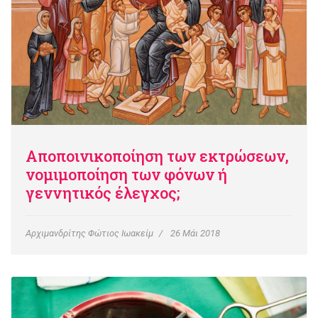
Αποποινικοποίηση των εκτρώσεων,
νομιμοποίηση των φόνων ή
γεννητικός έλεγχος;
Αρχιμανδρίτης Φώτιος Ιωακείμ
26 Μάι 2018