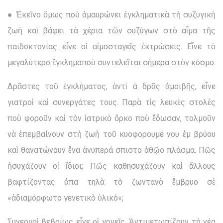
● Ἐκεῖνο ὅμως ποὺ ἀμαυρώνει ἐγκληματικὰ τὴ συζυγικὴ
ζωὴ καὶ βάφει τὰ χέρια τῶν συζύγων στὸ αἷμα τῆς
παιδοκτονίας εἶνε οἱ αἱμοσταγεῖς ἐκτρώσεις. Εἶνε τὸ
μεγαλύτερο ἔγκλημαποὺ συντελεῖται σήμερα στὸν κόσμο.
Δρᾶστες τοῦ ἐγκλήματος, ἀντὶ ἁ δρᾶς ἀμοιβῆς, εἶνε
γιατροὶ καὶ συνεργάτες τους. Παρὰ τὶς λευκὲς στολὲς
ποὺ φοροῦν καὶ τὸν ἰατρικὸ ὅρκο ποὺ ἔδωσαν, τολμοῦν
νὰ ἐπεμβαίνουν στὴ ζωὴ τοῦ κυοφορουμέ νου ἐμ βρύου
καὶ θανατώνουν ἕνα ἀνυπερά σπιστο ἀθῷο πλάσμα. Πῶς
ἡσυχάζουν οἱ ἴδιοι; Πῶς καθησυχάζουν καὶ ἄλλους
βαφτίζοντας ἀπα τηλὰ τὸ ζωντανὸ ἔμβρυο σὲ
«ἀδιαμόρφωτο γενετικὸ ὑλικό»;
Συνεργοὶ βεβαίως εἶνε οἱ γονεῖς. Ἀντιμετωπίζουν τὴ νέα