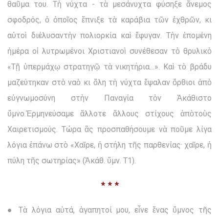
θαῦμα του. Τὴ νύχτα - τὰ μεσάνυχτα φύσηξε ἄνεμος
σφοδρός, ὁ ὁποῖος ἔπνιξε τὰ καράβια τῶν ἐχθρῶν, κι
αὐτοὶ διέλυσαντὴν πολιορκία καὶ ἔφυγαν. Τὴν ἑπομένη
ἡμέρα οἱ λυτρωμένοι Χριστιανοὶ συνέθεσαν τὸ θρυλικὸ
«Τῇ ὑπερμάχῳ στρατηγῷ τὰ νικητήρια…». Καὶ τὸ βράδυ
μαζεύτηκαν στὸ ναὸ κι ὅλη τὴ νύχτα ἔψαλαν ὄρθιοι ἀπὸ
εὐγνωμοσύνη στὴν Παναγία τὸν Ἀκάθιστο
ὕμνο.Ἑρμηνεύσαμε ἄλλοτε ἄλλους στίχους ἀπὸτοὺς
Χαιρετισμούς. Τώρα ἂς προσπαθήσουμε νὰ ποῦμε λίγα
λόγια ἐπάνω στὸ «Χαῖρε, ἡ στήλη τῆς παρθενίας· χαῖρε, ἡ
πύλη τῆς σωτηρίας» (Ἀκάθ. ὕμν. Τ1).
* * *
● Τὰ λόγια αὐτά, ἀγαπητοί μου, εἶνε ἕνας ὕμνος τῆς