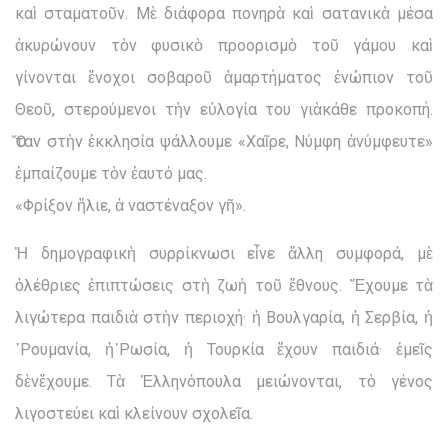
καὶ σταματοῦν. Μὲ διάφορα πονηρὰ καὶ σατανικὰ μέσα
ἀκυρώνουν τὸν φυσικὸ προορισμὸ τοῦ γάμου καὶ
γίνονται ἔνοχοι σοβαροῦ ἁμαρτήματος ἐνώπιον τοῦ
Θεοῦ, στερούμενοι τὴν εὐλογία του γιὰκάθε προκοπή.
Ὅταν στὴν ἐκκλησία ψάλλουμε «Χαῖρε, Νύμφη ἀνύμφευτε»
ἐμπαίζουμε τὸν ἑαυτό μας.
«Φρίξον ἥλιε, ἀ ναστέναξον γῆ».
Ἡ δημογραφικὴ συρρίκνωσι εἶνε ἄλλη συμφορά, μὲ
ὀλέθριες ἐπιπτώσεις στὴ ζωὴ τοῦ ἔθνους. Ἔχουμε τὰ
λιγώτερα παιδιὰ στὴν περιοχή· ἡ Βουλγαρία, ἡ Σερβία, ἡ
῾Ρουμανία, ἡ῾Ρωσία, ἡ Τουρκία ἔχουν παιδιά· ἐμεῖς
δὲνἔχουμε. Τὰ Ἑλληνόπουλα μειώνονται, τὸ γένος
λιγοστεύει καὶ κλείνουν σχολεῖα.