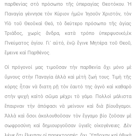
παρθενίας στὸ πρόσωπο τῆς ὑπεραγίας Θεοτόκου. Ἡ
Παναγία γέννησε τὸν Κύριον ἡμῶν Ἰησοῦν Χριστόν, τὸν
Υἱὸ τοῦ Θεοῦκαὶ Θεό, τὸ δεύτερο πρόσωπο τῆς ἁγίας
Τριάδος, χωρὶς ἄνδρα, κατὰ τρόπο ὑπερφυσικό,ἐκ
Πνεύματος ἁγίου. Γι᾽ αὐτό, ἐνῷ ἔγινε Μητέρα τοῦ Θεοῦ,
ἔμεινε καὶ Παρθένος.
Οἱ πρόγονοί μας τιμοῦσαν τὴν παρθενία ὄχι μόνο μὲ
ὕμνους στὴν Παναγία ἀλλὰ καὶ μὲτὴ ζωή τους. Τιμὴ τῆς
κόρης ἦταν νὰ διατη ρῇ τὸν ἑαυτό της ἁγνὸ καὶ καθαρὸ
στὴν ψυχὴ καὶτὸ σῶμα μέχρι τὸ γάμο. Πολλοὶ μάλιστα
ἔπαιρναν τὴν ἀπόφασι νὰ μείνουν καὶ διὰ βίουἄγαμοι.
Ἀλλὰ καὶ ὅσοι ἀκολουθοῦσαν τὸν ἔγγαμο βίο ζοῦσαν μὲ
σωφροσύνη καὶ δημιουργοῦσαν ὑγιεῖς οἰκογένειες. Δὲν
λέμε ὅτι ἔλειπαν οἱ παρεκτροπές, ὄχι. Ὑπῆρχαν καὶ ἠθικὰ