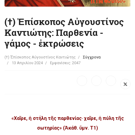
(†) Ἐπίσκοπος Αὐγουστίνος
Καντιώτης: Παρθενία -
γάμος - ἐκτρώσεις
(†) Ἐπίσκοπος Αὐγουστίνος Καντιώτης
Σύγχρονα
13 Απριλίου 2024
Εμφανίσεις: 2047
«Χαῖρε, ἡ στήλη τῆς παρθενίας· χαῖρε, ἡ πύλη τῆς
σωτηρίας» (Ἀκάθ. ὕμν. Τ1)