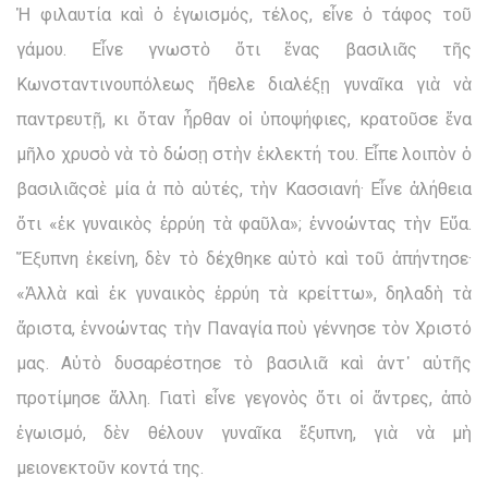
Ἡ φιλαυτία καὶ ὁ ἐγωισμός, τέλος, εἶνε ὁ τάφος τοῦ
γάμου. Εἶνε γνωστὸ ὅτι ἕνας βασιλιᾶς τῆς
Κωνσταντινουπόλεως ἤθελε διαλέξῃ γυναῖκα γιὰ νὰ
παντρευτῇ, κι ὅταν ἦρθαν οἱ ὑποψήφιες, κρατοῦσε ἕνα
μῆλο χρυσὸ νὰ τὸ δώσῃ στὴν ἐκλεκτή του. Εἶπε λοιπὸν ὁ
βασιλιᾶςσὲ μία ἀ πὸ αὐτές, τὴν Κασσιανή· Εἶνε ἀλήθεια
ὅτι «ἐκ γυναικὸς ἐρρύη τὰ φαῦλα»; ἐννοώντας τὴν Εὔα.
Ἔξυπνη ἐκείνη, δὲν τὸ δέχθηκε αὐτὸ καὶ τοῦ ἀπήντησε·
«Ἀλλὰ καὶ ἐκ γυναικὸς ἐρρύη τὰ κρείττω», δηλαδὴ τὰ
ἄριστα, ἐννοώντας τὴν Παναγία ποὺ γέννησε τὸν Χριστό
μας. Αὐτὸ δυσαρέστησε τὸ βασιλιᾶ καὶ ἀντ᾽ αὐτῆς
προτίμησε ἄλλη. Γιατὶ εἶνε γεγονὸς ὅτι οἱ ἄντρες, ἀπὸ
ἐγωισμό, δὲν θέλουν γυναῖκα ἔξυπνη, γιὰ νὰ μὴ
μειονεκτοῦν κοντά της.