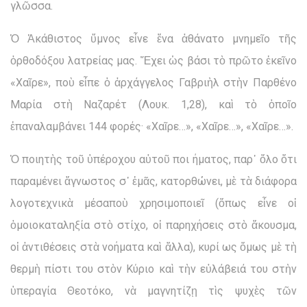
γλῶσσα.
Ὁ Ἀκάθιστος ὕμνος εἶνε ἕνα ἀθάνατο μνημεῖο τῆς
ὀρθοδόξου λατρείας μας. Ἔχει ὡς βάσι τὸ πρῶτο ἐκεῖνο
«Χαῖρε», ποὺ εἶπε ὁ ἀρχάγγελος Γαβριὴλ στὴν Παρθένο
Μαρία στὴ Ναζαρέτ (Λουκ. 1,28), καὶ τὸ ὁποῖο
ἐπαναλαμβάνει 144 φορές· «Χαῖρε…», «Χαῖρε…», «Χαῖρε…».
Ὁ ποιητὴς τοῦ ὑπέροχου αὐτοῦ ποι ήματος, παρ᾽ ὅλο ὅτι
παραμένει ἄγνωστος σ᾽ ἐμᾶς, κατορθώνει, μὲ τὰ διάφορα
λογοτεχνικὰ μέσαποὺ χρησιμοποιεῖ (ὅπως εἶνε οἱ
ὁμοιοκαταληξία στὸ στίχο, οἱ παρηχήσεις στὸ ἄκουσμα,
οἱ ἀντιθέσεις στὰ νοήματα καὶ ἄλλα), κυρί ως ὅμως μὲ τὴ
θερμὴ πίστι του στὸν Κύριο καὶ τὴν εὐλάβειά του στὴν
ὑπεραγία Θεοτόκο, νὰ μαγνητίζῃ τὶς ψυχὲς τῶν