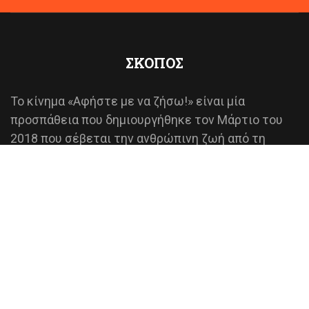
ΣΚΟΠΟΣ
Το κίνημα «Αφήστε με να ζήσω!» είναι μία
προσπάθεια που δημιουργήθηκε τον Μάρτιο του
2018 που σέβεται την ανθρώπινη ζωή από τη
σύλληψή της και αντιτίθεται σε οποιαδήποτε
πρακτική την προσβάλλει.
Έχει σκοπό τη προάσπιση των δικαιωμάτων του
αγέννητου παιδιού και την αποτροπή των
εκτρώσεων, μέσω της σωστής ενημέρωσης, που
βασίζεται σε επικαιροποιημένα επιστημονικά
δεδομένα.