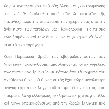
Χαίρω, ἀγαπητοί μου, ποὺ σᾶς βλέπω συγκεντρωμένους
στὸ ναό. Ἡ ἀκολουθία αὐτὴ τῶν Χαιρετισμῶν τῆς
Παναγίας, παρὰ τὴν ἀποστασία τῶν ἡμερῶν μας ἀπὸ τὴν
ἁγία πίστι τῶν πατέρων μας, ἐξακολουθεῖ –εἰς πεῖσμα
τῶν δαιμόνων καὶ τῶν ἀθέων– νὰ συγκινῇ καὶ νὰ ἑλκύῃ·
κι αὐτὸ εἶνε παρήγορο.
Κάθε Παρασκευὴ βράδυ τῶν ἑβδομάδων αὐτῶν τῶν
Νηστειῶν προσπαθοῦμε, ἀποβλέποντας στὴν ὠφέλεια
τῶν πιστῶν, νὰ ἑρμηνεύουμε κάποιο ἀπὸ τὰ νοήματα τοῦ
Ἀκαθίστου ὕμνου. Ὁ ὕμνος αὐτὸς ἔχει τώρα μεγαλύτερη
ἀνάγκη ἑρμηνείας λόγῳ τοῦ κοσμικοῦ πνεύματος ποὺ
ἐπικρατεῖ λόγῳ ἐλλείψεως ἐκκλησιαστικῆς ἀγωγῆς ἀλλὰ
καὶ λόγῳ ἀπομακρύνσεως ἀπὸ τὴν ὡραία ἑλληνική μας