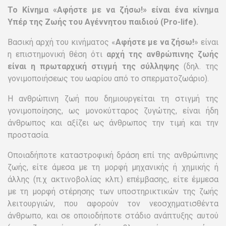
Το Κίνημα «Αφήστε με να ζήσω!» είναι ένα κίνημα
Υπέρ της Ζωής του Αγέννητου παιδιού (Pro-life).
Βασική αρχή του κινήματος «
Αφήστε με να ζήσω!
» είναι
η επιστημονική θέση ότι
αρχή της ανθρώπινης ζωής
είναι η πρωταρχική στιγμή της σύλληψης
(δηλ. της
γονιμοποιήσεως του ωαρίου από το σπερματοζωάριο).
Η ανθρώπινη ζωή που δημιουργείται τη στιγμή της
γονιμοποίησης, ως μονοκύτταρος ζυγώτης, είναι ήδη
άνθρωπος και αξίζει ως άνθρωπος την τιμή και την
προστασία.
Οποιαδήποτε καταστροφική δράση επί της ανθρώπινης
ζωής, είτε άμεσα με τη μορφή μηχανικής ή χημικής ή
άλλης (π.χ ακτινοβολίας κλπ.) επέμβασης, είτε έμμεσα
με τη μορφή στέρησης των υποστηρικτικών της ζωής
λειτουργιών, που αφορούν τον νεοσχηματισθέντα
άνθρωπο, και σε οποιοδήποτε στάδιο ανάπτυξης αυτού