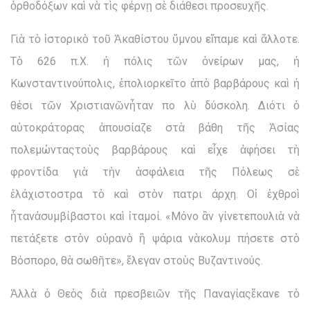
ὀρθοδόξων καὶ νὰ τὶς φέρνῃ σὲ διάθεσι προσευχῆς.
Γιὰ τὸ ἱστορικὸ τοῦ Ἀκαθίστου ὕμνου εἴπαμε καὶ ἄλλοτε.
Τὸ 626 π.Χ. ἡ πόλις τῶν ὀνείρων μας, ἡ
Κωνσταντινούπολις, ἐπολιορκεῖτο ἀπὸ βαρβάρους καὶ ἡ
θέσι τῶν Χριστιανῶνἦταν πο λὺ δύσκολη. Διότι ὁ
αὐτοκράτορας ἀπουσίαζε στὰ βάθη τῆς Ἀσίας
πολεμώνταςτοὺς βαρβάρους καὶ εἶχε ἀφήσει τὴ
φροντίδα γιὰ τὴν ἀσφάλεια τῆς Πόλεως σὲ
ἐλάχιστοστρα τὸ καὶ στὸν πατρι άρχη. Οἱ ἐχθροὶ
ἦτανἀσυμβίβαστοι καὶ ἰταμοί. «Μόνο ἂν γίνετεπουλιὰ νὰ
πετάξετε στὸν οὐρανὸ ἢ ψάρια νὰκολυμ πήσετε στὸ
Βόσπορο, θὰ σωθῆτε», ἔλεγαν στοὺς Βυζαντινούς.
Ἀλλὰ ὁ Θεὸς διὰ πρεσβειῶν τῆς Παναγίαςἔκανε τὸ