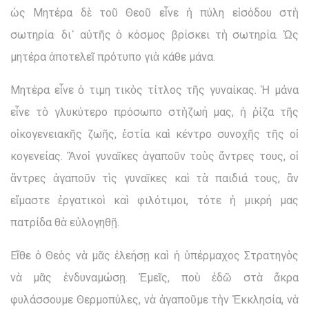
ὡς Μητέρα δὲ τοῦ Θεοῦ εἶνε ἡ πύλη εἰσόδου στὴ
σωτηρία· δι᾽ αὐτῆς ὁ κόσμος βρίσκει τὴ σωτηρία. Ὡς
μητέρα ἀποτελεῖ πρότυπο γιὰ κάθε μάνα.
Μητέρα εἶνε ὁ τιμη τικὸς τίτλος τῆς γυναίκας. Ἡ μάνα
εἶνε τὸ γλυκύτερο πρόσωπο στὴζωή μας, ἡ ῥίζα τῆς
οἰκογενειακῆς ζωῆς, ἑστία καὶ κέντρο συνοχῆς τῆς οἰ
κογενείας. Ἂνοἱ γυναῖκες ἀγαποῦν τοὺς ἄντρες τους, οἱ
ἄντρες ἀγαποῦν τὶς γυναῖκες καὶ τὰ παιδιά τους, ἂν
εἴμαστε ἐργατικοὶ καὶ φιλότιμοι, τότε ἡ μικρή μας
πατρίδα θὰ εὐλογηθῇ.
Εἴθε ὁ Θεὸς νὰ μᾶς ἐλεήσῃ καὶ ἡ ὑπέρμαχος Στρατηγὸς
νὰ μᾶς ἐνδυναμώσῃ. Ἐμεῖς, ποὺ ἐδῶ στὰ ἄκρα
φυλάσσουμε Θερμοπύλες, νὰ ἀγαποῦμε τὴν Ἐκκλησία, νὰ