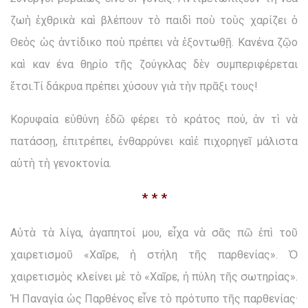
ζωὴ ἐχθρικὰ καὶ βλέπουν τὸ παιδὶ ποὺ τοὺς χαρίζει ὁ
Θεὸς ὡς ἀντίδικο ποὺ πρέπει νὰ ἐξοντωθῇ. Κανένα ζῷο
καὶ καν ένα θηρίο τῆς ζούγκλας δὲν συμπεριφέρεται
ἔτσι.Τί δάκρυα πρέπει χύσουν γιὰ τὴν πρᾶξι τους!
Κορυφαία εὐθύνη ἐδῶ φέρει τὸ κράτος πού, ἀν τὶ νὰ
πατάσσῃ, ἐπιτρέπει, ἐνθαρρύνει καὶἐ πιχορηγεῖ μάλιστα
αὐτὴ τὴ γενοκτονία.
* * *
Αὐτὰ τὰ λίγα, ἀγαπητοί μου, εἶχα νὰ σᾶς πῶ ἐπὶ τοῦ
χαιρετισμοῦ «Χαῖρε, ἡ στήλη τῆς παρθενίας». Ὁ
χαιρετισμὸς κλείνει μὲ τὸ «Χαῖρε, ἡ πύλη τῆς σωτηρίας».
Ἡ Παναγία ὡς Παρθένος εἶνε τὸ πρότυπο τῆς παρθενίας·