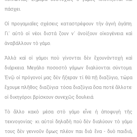
πάσχει.
Οἱ προγαμιαῖες σχέσεις καταστρέφουν τὴν ἁγνὴ ἀγάπη.
Γι᾽ αὐτὸ οἱ νέοι διστά ζουν ν᾽ ἀνοίξουν οἰκογένεια καὶ
ἀναβάλλουν τὸ γάμο.
Ἀλλὰ καὶ οἱ γάμοι ποὺ γίνονται δὲν ἔχουνἀντοχὴ καὶ
διάρκεια. Μεγάλο ποσοστὸ γάμων διαλύονται σύντομα.
Ἐνῷ οἱ πρόγονοί μας δὲν ἤξεραν τί θὰ πῇ διαζύγιο, τώρα
ἔχουμε πλῆθος διαζύγια· τόσα διαζύγια ὅσα ποτέ ἄλλοτε·
οἱ δικηγόροι βρίσκουν συνεχῶς δουλειά.
Τὸ ἄλλο κακὸ μέσα στὸ γάμο εἶνε ἡ ἀποφυγὴ τῆς
τεκνογονίας· κι αὐτοὶ δηλαδὴ ποὺ δὲν διαλύουν τὸ γάμο
τους δὲν γεννοῦν ὅμως πλέον παι διά· ἕνα - δυὸ παιδιά,