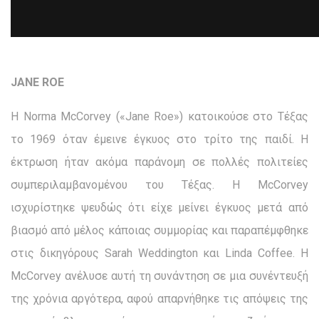
JANE ROE
Η Norma McCorvey («Jane Roe») κατοικούσε στο Τέξας
το 1969 όταν έμεινε έγκυος στο τρίτο της παιδί. Η
έκτρωση ήταν ακόμα παράνομη σε πολλές πολιτείες
συμπεριλαμβανομένου του Τέξας. Η McCorvey
ισχυρίστηκε ψευδώς ότι είχε μείνει έγκυος μετά από
βιασμό από μέλος κάποιας συμμορίας και παραπέμφθηκε
στις δικηγόρους Sarah Weddington και Linda Coffee. Η
McCorvey ανέλυσε αυτή τη συνάντηση σε μια συνέντευξή
της χρόνια αργότερα, αφού απαρνήθηκε τις απόψεις της