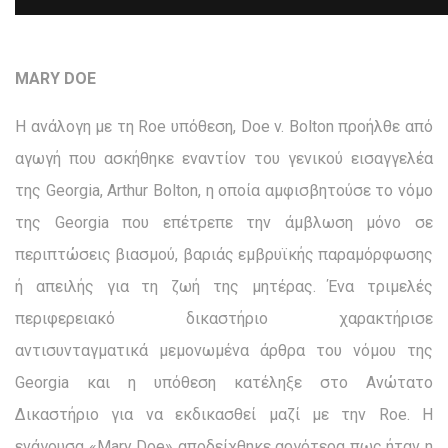
MARY DOE
Η ανάλογη με τη Roe υπόθεση, Doe v. Bolton προήλθε από
αγωγή που ασκήθηκε εναντίον του γενικού εισαγγελέα
της Georgia, Arthur Bolton, η οποία αμφισβητούσε το νόμο
της Georgia που επέτρεπε την άμβλωση μόνο σε
περιπτώσεις βιασμού, βαριάς εμβρυϊκής παραμόρφωσης
ή απειλής για τη ζωή της μητέρας. Ένα τριμελές
περιφερειακό δικαστήριο χαρακτήρισε
αντισυνταγματικά μεμονωμένα άρθρα του νόμου της
Georgia και η υπόθεση κατέληξε στο Ανώτατο
Δικαστήριο για να εκδικασθεί μαζί με την Roe. Η
ενάγουσα «Mary Doe» αποδείχθηκε αργότερα πως ήταν η