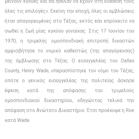
μείνουν έγκυες και θα ήθελαν να έχουν στη διάθεσή τους
όλες τις επιλογές». Εκείνη την εποχή, όλες οι αμβλώσεις
ήταν απαγορευμένες στο Τέξας, εκτός εάν επρόκειτο να
σωθεί η ζωή μίας εγκύου γυναίκας. Στις 17 Ιουνίου του
1970, η τριμελής ομοσπονδιακή επιτροπή δικαστών
αμφισβήτησε το νομικό καθεστώς (της απαγόρευσης)
της άμβλωσης στο Τέξας. Ο εισαγγελέας του Dallas
County, Henry Wade, υπερασπίστηκε τον νόμο του Τέξας,
οπότε ο γενικός εισαγγελέας της πολιτείας άσκησε
έφεση κατά της απόφασης του τριμελούς
ομοσπονδιακού δικαστηρίου, οδηγώντας τελικά την
απόφαση στο Ανώτατο Δικαστήριο: Έτσι προέκυψε η Roe
κατά Wade.