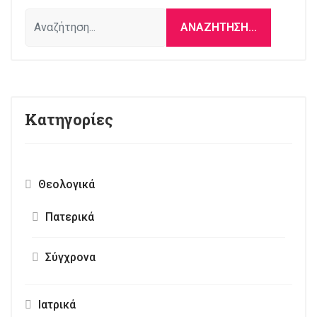
Δικαστική διαταγή εναντίον νόμου
στο Ιλινόις, σύμφωνα με τον οποίο
κέντρα εγκυμοσύνης οφείλουν να
προωθούν ασθενείς σε κέντρα
αμβλώσεων
31 Ιουλίου 2017
Αναζήτηση...
ΑΝΑΖΉΤΗΣΗ...
Κατηγορίες