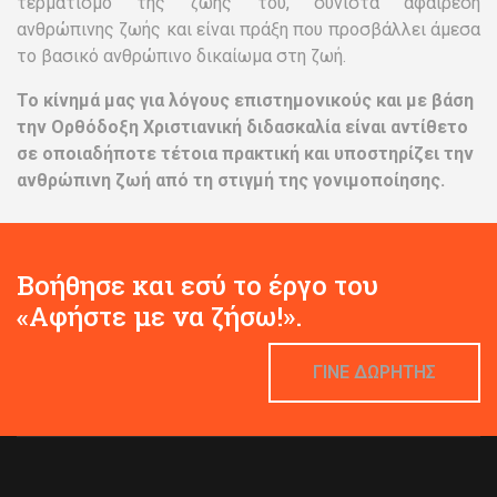
προστασία.
Οποιαδήποτε καταστροφική δράση επί της ανθρώπινης
ζωής, είτε άμεσα με τη μορφή μηχανικής ή χημικής ή
άλλης (π.χ ακτινοβολίας κλπ.) επέμβασης, είτε έμμεσα
με τη μορφή στέρησης των υποστηρικτικών της ζωής
λειτουργιών, που αφορούν τον νεοσχηματισθέντα
άνθρωπο, και σε οποιοδήποτε στάδιο ανάπτυξης αυτού
(ως ζυγωτού, μοριδίου, βλαστοκύστης, πρώιμα
εμφυτευμένου εμβρύου ή επόμενου σταδίου ανάπτυξης
έως και τον τοκετό), η οποία οδηγεί σε καταστροφή και
τερματισμό της ζωής του, συνιστά αφαίρεση
ανθρώπινης ζωής και είναι πράξη που προσβάλλει άμεσα
το βασικό ανθρώπινο δικαίωμα στη ζωή.
Το κίνημά μας για λόγους επιστημονικούς και με βάση
την Ορθόδοξη Χριστιανική διδασκαλία είναι αντίθετο
σε οποιαδήποτε τέτοια πρακτική και υποστηρίζει την
ανθρώπινη ζωή από τη στιγμή της γονιμοποίησης.