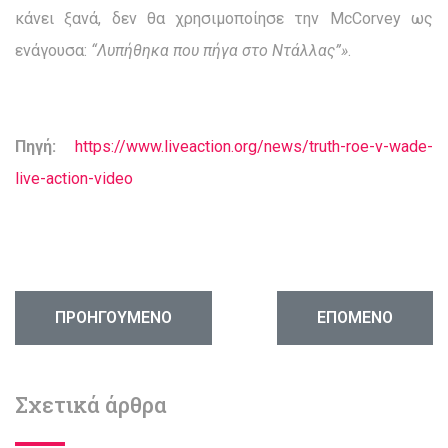
κάνει ξανά, δεν θα χρησιμοποίησε την McCorvey ως
ενάγουσα:
“Λυπήθηκα που πήγα στο Ντάλλας”»
.
Πηγή:
https://www.liveaction.org/news/truth-roe-v-wade-
live-action-video
ΠΡΟΗΓΟΎΜΕΝΟ ΆΡΘΡΟ: ΚΏΔΙΚΑΣ ΙΑΤΡΙΚΉΣ ΔΕΟΝΤΟ
ΕΠΌΜΕΝΟ ΆΡΘΡΟ:
ΠΡΟΗΓΟΎΜΕΝΟ
ΕΠΌΜΕΝΟ
Σχετικά άρθρα