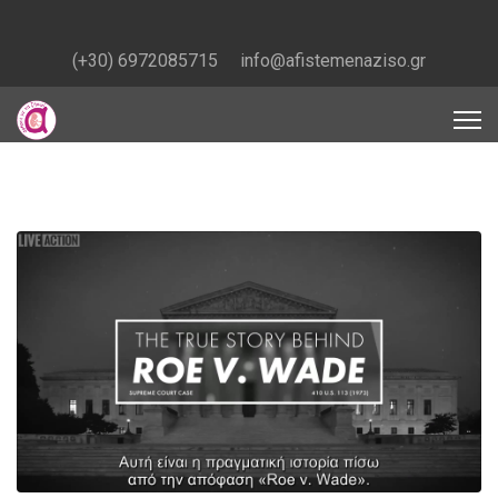
(+30) 6972085715
info@afistemenaziso.gr