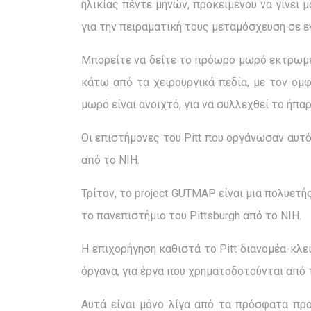
ηλικίας πέντε μηνών, προκειμένου να γίνει
για την πειραματική τους μεταμόσχευση σε ε
Μπορείτε να δείτε το πρόωρο μωρό εκτρωμέ
κάτω από τα χειρουργικά πεδία, με τον ομ
μωρό είναι ανοιχτό, για να συλλεχθεί το ήπαρ
Οι επιστήμονες του Pitt που οργάνωσαν αυτ
από το NIH.
Τρίτον, το project GUTMAP είναι μια πολυετ
το πανεπιστήμιο του Pittsburgh από το NIH.
H επιχορήγηση καθιστά το Pitt διανομέα-κλ
όργανα, για έργα που χρηματοδοτούνται από 
Αυτά είναι μόνο λίγα από τα πρόσφατα πρ