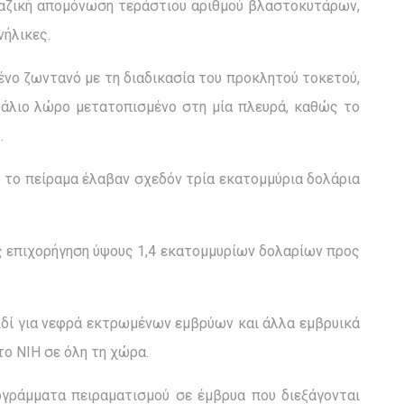
 μαζική απομόνωση τεράστιου αριθμού βλαστοκυτάρων,
νήλικες.
νο ζωντανό με τη διαδικασία του προκλητού τοκετού,
φάλιο λώρο μετατοπισμένο στη μία πλευρά, καθώς το
.
ό το πείραμα έλαβαν σχεδόν τρία εκατομμύρια δολάρια
ής επιχορήγηση ύψους 1,4 εκατομμυρίων δολαρίων προς
ειδί για νεφρά εκτρωμένων εμβρύων και άλλα εμβρυικά
το NIH σε όλη τη χώρα.
ογράμματα πειραματισμού σε έμβρυα που διεξάγονται