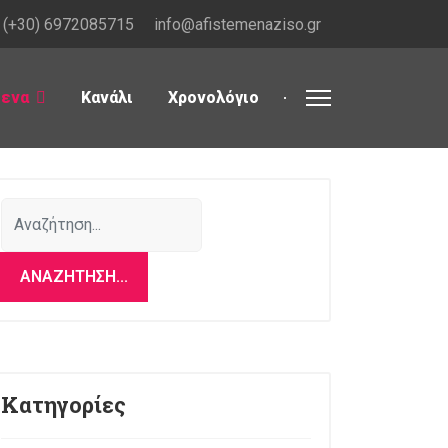
(+30) 6972085715
info@afistemenaziso.gr
μενα
Κανάλι
Χρονολόγιο
Αναζήτηση...
ΑΝΑΖΉΤΗΣΗ...
Κατηγορίες