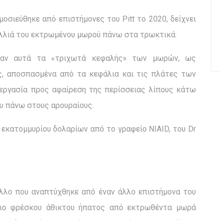
οσιεύθηκε από επιστήμονες του Pitt το 2020, δείχνει
λλιά του εκτρωμένου μωρού πάνω στα τρωκτικά.
ραψαν αυτά τα «τριχωτά κεφαλής» των μωρών, ως
ς, αποσπασμένα από τα κεφάλια και τις πλάτες των
εργασία προς αφαίρεση της περίσσειας λίπους κάτω
ου πάνω στους αρουραίους.
 εκατομμυρίου δολαρίων από το γραφείο NIAID, του Dr
λλο που αναπτύχθηκε από έναν άλλο επιστήμονα του
υ πιο φρέσκου άθικτου ήπατος από εκτρωθέντα μωρά