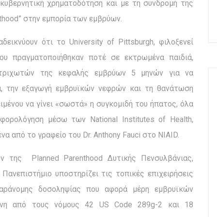
με κυβερνητική χρηματοδότηση και με τη συνδρομή της
thood” στην εμπορία των εμβρύων.
εικνύουν ότι το University of Pittsburgh, φιλοξενεί
ου πραγματοποιήθηκαν ποτέ σε εκτρωμένα παιδιά,
 τριχωτών της κεφαλής εμβρύων 5 μηνών για να
α, την εξαγωγή εμβρυϊκών νεφρών και τη θανάτωση
μένου να γίνει «σωστά» η συγκομιδή του ήπατος, όλα
ρολόγηση μέσω των National Institutes of Health,
να από το γραφείο του Dr. Anthony Fauci στο NIAID.
 της Planned Parenthood Δυτικής Πενσυλβάνιας,
Πανεπιστήμιο υποστηρίζει τις τοπικές επιχειρήσεις
παράνομης δοσοληψίας που αφορά μέρη εμβρυϊκών
ένη από τους νόμους 42 US Code 289g-2 και 18