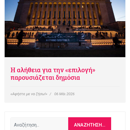
Η αλήθεια για την «επιλογή»
παρουσιάζεται δημόσια
«Αφήστε με να ζήσω!»
06 Μάι 2026
Αναζήτηση...
ΑΝΑΖΉΤΗΣΗ...