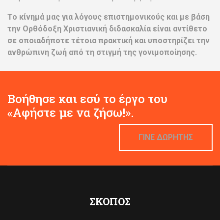
Το κίνημά μας για λόγους επιστημονικούς και με βάση
την Ορθόδοξη Χριστιανική διδασκαλία είναι αντίθετο
σε οποιαδήποτε τέτοια πρακτική και υποστηρίζει την
ανθρώπινη ζωή από τη στιγμή της γονιμοποίησης.
Βοήθησε και εσύ το έργο του
«Αφήστε με να ζήσω!».
ΓΙΝΕ ΔΩΡΗΤΗΣ
ΣΚΟΠΟΣ