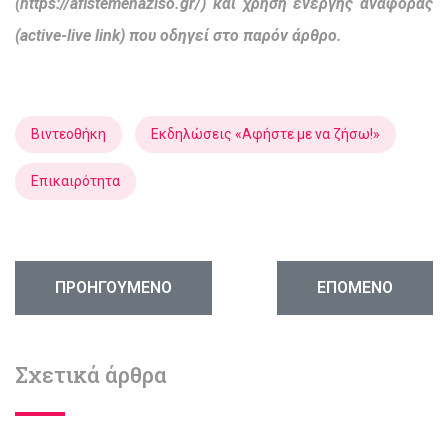
(https://afistemenaziso.gr/) και χρήση ενεργής αναφοράς
(active-live link) που οδηγεί στο παρόν άρθρο.
Βιντεοθήκη
Εκδηλώσεις «Αφήστε με να ζήσω!»
Επικαιρότητα
ΠΡΟΗΓΟΎΜΕΝΟ ΆΡΘΡΟ: ΤΟ “ΔΙΚΑΊΩΜΑ” ΣΤΗΝ ΈΚΤΡΩΣ
ΕΠΌΜΕΝΟ ΆΡΘΡΟ:
ΠΡΟΗΓΟΎΜΕΝΟ
ΕΠΌΜΕΝΟ
Σχετικά άρθρα