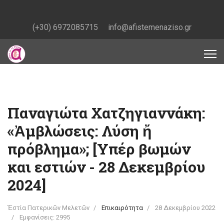
(+30) 6972085715
info@afistemenaziso.gr
Παναγιώτα Χατζηγιαννάκη:
«Ἀμβλώσεις: Λύση ἤ
πρόβλημα»; [Υπέρ βωμών
και εστιών - 28 Δεκεμβρίου
2024]
Ἑστία Πατερικῶν Μελετῶν
Επικαιρότητα
28 Δεκεμβρίου 2022
Εμφανίσεις: 2995