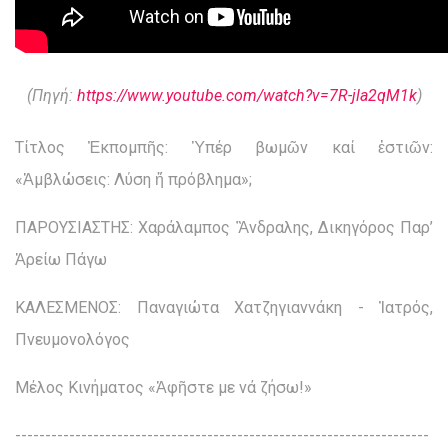
(Πηγή:
https://www.youtube.com/watch?v=7R-jla2qM1k
)
Τίτλος Ἐκπομπῆς: Ὑπέρ βωμῶν καί ἑστιῶν:
«Ἀμβλώσεις: Λύση ἤ πρόβλημα»;
ΠΑΡΟΥΣΙΑΣΤΗΣ: Χαράλαμπος Ἂνδραλης, Δικηγόρος Παρ’
Ἀρείω Πάγω
ΚΑΛΕΣΜΕΝΟΣ: Παναγιώτα Χατζηγιαννάκη - Ἰατρός,
Πνευμονολόγος
Μέλος Κινήματος «Ἀφῆστε με νά ζήσω!»
---------------------------------------------------------------------