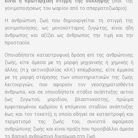
είναι η πρωταρχική στιγμή της σύλληψης
(δηλ. της
γονιμοποιήσεως του ωαρίου από το σπερματοζωάριο).
Η ανθρώπινη ζωή που δημιουργείται τη στιγμή της
γονιμοποίησης, ως μονοκύτταρος ζυγώτης, είναι ήδη
άνθρωπος και αξίζει ως άνθρωπος την τιμή και την
προστασία.
Οποιαδήποτε καταστροφική δράση επί της ανθρώπινης
ζωής, είτε άμεσα με τη μορφή μηχανικής ή χημικής ή
άλλης (π.χ ακτινοβολίας κλπ.) επέμβασης, είτε έμμεσα
με τη μορφή στέρησης των υποστηρικτικών της ζωής
λειτουργιών, που αφορούν τον νεοσχηματισθέντα
άνθρωπο, και σε οποιοδήποτε στάδιο ανάπτυξης αυτού
(ως ζυγωτού, μοριδίου, βλαστοκύστης, πρώιμα
εμφυτευμένου εμβρύου ή επόμενου σταδίου ανάπτυξης
έως και τον τοκετό), η οποία οδηγεί σε καταστροφή και
τερματισμό της ζωής του, συνιστά αφαίρεση
ανθρώπινης ζωής και είναι πράξη που προσβάλλει άμεσα
το βασικό ανθρώπινο δικαίωμα στη ζωή.