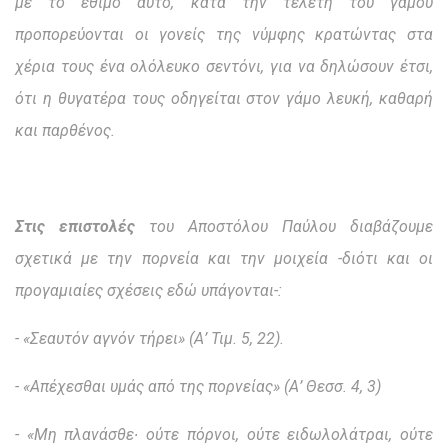
με το έθιμο αυτό, κατά την τελετή του γάμου
προπορεύονται οι γονείς της νύμφης κρατώντας στα
χέρια τους ένα ολόλευκο σεντόνι, για να δηλώσουν έτσι,
ότι η θυγατέρα τους οδηγείται στον γάμο λευκή, καθαρή
και παρθένος.
Στις επιστολές
του Αποστόλου Παύλου διαβάζουμε
σχετικά με την πορνεία και την μοιχεία -διότι και οι
προγαμιαίες σχέσεις εδώ υπάγονται-:
-
«Σεαυτόν αγνόν τήρει» (Α’ Τιμ. 5, 22).
-
«Απέχεσθαι υμάς από της πορνείας» (Α’ Θεσσ. 4, 3)
-
«Μη πλανάσθε∙ ούτε πόρνοι, ούτε ειδωλολάτραι, ούτε