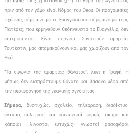
Για εμάς
τους χριστιανούς,(**) το θέμα της Αγνότητας
πριν από τον γάμο είναι Νόμος του Θεού. Οι προγαμιαίες
σχέσεις, σύμφωνα με το Ευαγγέλιο και σύμφωνα με τους
Πατέρες, που ερμηνεύουν θεόπνευστα το Ευαγγέλιο, δεν
επιτρέπονται. Είναι πορνεία. Συνιστούν αμαρτία.
Τουτέστιν, μας απομακρύνουν και μας χωρίζουν από τον
Θεό.
’’Τα οψώνια της αμαρτίας θάνατος’’, λέει η Γραφή. Ή
μήπως δεν εισπράττουμε θάνατο και βάσανα μέσα από
την περιφρόνηση της νεανικής αγνότητας;
Σήμερα,
δυστυχώς, σχολείο, τηλεόραση, διαδίκτυο,
έντυπα, πολιτικοί και κοινωνικοί φορείς, ακόμα και
κάποιοι –λιγοστοί ευτυχώς- γνωστοί ρασοφόροι