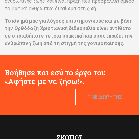
ανθρώπινης ζωής και είναι πράξη που προσβάλλει άμεσα
το βασικό ανθρώπινο δικαίωμα στη ζωή.
Το κίνημά μας για λόγους επιστημονικούς και με βάση
την Ορθόδοξη Χριστιανική διδασκαλία είναι αντίθετο
σε οποιαδήποτε τέτοια πρακτική και υποστηρίζει την
ανθρώπινη ζωή από τη στιγμή της γονιμοποίησης.
Βοήθησε και εσύ το έργο του
«Αφήστε με να ζήσω!».
ΓΙΝΕ ΔΩΡΗΤΗΣ
ΣΚΟΠΟΣ