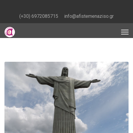
(+30) 6972085715
info@afistemenaziso.gr