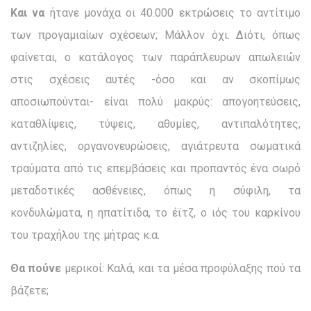
Και να
ήτανε μονάχα οι 40.000 εκτρώσεις το αντίτιμο
των προγαμιαίων σχέσεων; Μάλλον όχι. Διότι, όπως
φαίνεται, ο κατάλογος των παράπλευρων απωλειών
στις σχέσεις αυτές -όσο και αν σκοπίμως
αποσιωπούνται- είναι πολύ μακρύς: απογοητεύσεις,
καταθλίψεις, τύψεις, αθυμίες, αντιπαλότητες,
αντιζηλίες, οργανονευρώσεις, αγιάτρευτα σωματικά
τραύματα από τις επεμβάσεις και προπαντός ένα σωρό
μεταδοτικές ασθένειες, όπως η σύφιλη, τα
κονδυλώματα, η ηπατίτιδα, το έϊτζ, ο ιός του καρκίνου
του τραχήλου της μήτρας κ.α.
Θα πούνε
μερικοί: Καλά, και τα μέσα προφύλαξης πού τα
βάζετε;