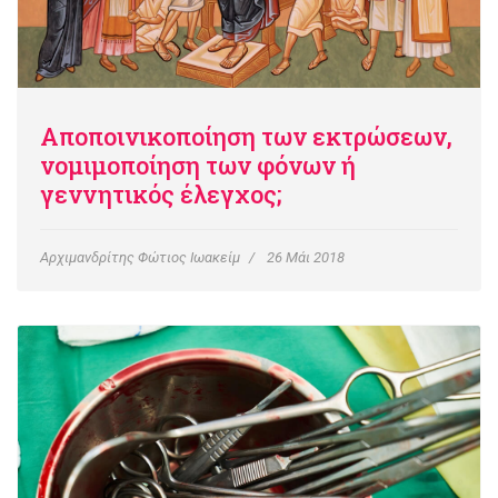
Αποποινικοποίηση των εκτρώσεων,
νομιμοποίηση των φόνων ή
γεννητικός έλεγχος;
Αρχιμανδρίτης Φώτιος Ιωακείμ
26 Μάι 2018