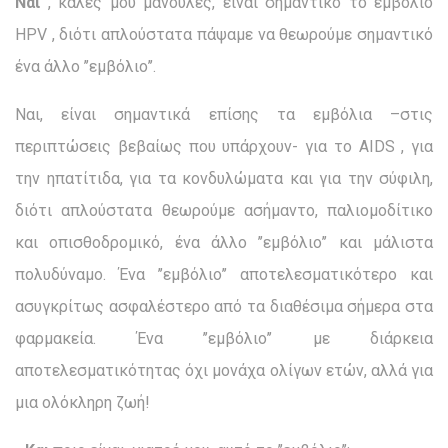
Ναι
, καλές μου μανούλες, είναι σημαντικό το εμβόλιο
HPV
, διότι απλούστατα πάψαμε να θεωρούμε σημαντικό
ένα άλλο ’’εμβόλιο’’.
Ναι, είναι σημαντικά επίσης τα εμβόλια –στις
περιπτώσεις βεβαίως που υπάρχουν- για το
AIDS
, για
την ηπατίτιδα, για τα κονδυλώματα και για την σύφιλη,
διότι απλούστατα θεωρούμε ασήμαντο, παλιομοδίτικο
και οπισθοδρομικό, ένα άλλο ’’εμβόλιο’’ και μάλιστα
πολυδύναμο. Ένα ’’εμβόλιο’’ αποτελεσματικότερο και
ασυγκρίτως ασφαλέστερο από τα διαθέσιμα σήμερα στα
φαρμακεία. Ένα ’’εμβόλιο’’ με διάρκεια
αποτελεσματικότητας όχι μονάχα ολίγων ετών, αλλά για
μια ολόκληρη ζωή!