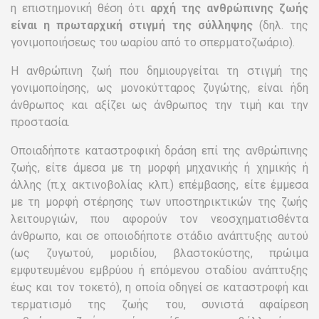
η επιστημονική θέση ότι
αρχή της ανθρώπινης ζωής
είναι η πρωταρχική στιγμή της σύλληψης
(δηλ. της
γονιμοποιήσεως του ωαρίου από το σπερματοζωάριο).
Η ανθρώπινη ζωή που δημιουργείται τη στιγμή της
γονιμοποίησης, ως μονοκύτταρος ζυγώτης, είναι ήδη
άνθρωπος και αξίζει ως άνθρωπος την τιμή και την
προστασία.
Οποιαδήποτε καταστροφική δράση επί της ανθρώπινης
ζωής, είτε άμεσα με τη μορφή μηχανικής ή χημικής ή
άλλης (π.χ ακτινοβολίας κλπ.) επέμβασης, είτε έμμεσα
με τη μορφή στέρησης των υποστηρικτικών της ζωής
λειτουργιών, που αφορούν τον νεοσχηματισθέντα
άνθρωπο, και σε οποιοδήποτε στάδιο ανάπτυξης αυτού
(ως ζυγωτού, μοριδίου, βλαστοκύστης, πρώιμα
εμφυτευμένου εμβρύου ή επόμενου σταδίου ανάπτυξης
έως και τον τοκετό), η οποία οδηγεί σε καταστροφή και
τερματισμό της ζωής του, συνιστά αφαίρεση