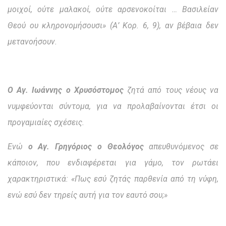
μοιχοί, ούτε μαλακοί, ούτε αρσενοκοίται … Βασιλείαν
Θεού ου κληρονομήσουσι» (Α’ Κορ. 6, 9), αν βέβαια δεν
μετανοήσουν.
Ο Αγ. Ιωάννης ο Χρυσόστομος
ζητά από τους νέους να
νυμφεύονται σύντομα, για να προλαβαίνονται έτσι οι
προγαμιαίες σχέσεις.
Ενώ
ο Αγ. Γρηγόριος ο Θεολόγος
απευθυνόμενος σε
κάποιον, που ενδιαφέρεται για γάμο, τον ρωτάει
χαρακτηριστικά: «Πως εσύ ζητάς παρθενία από τη νύφη,
ενώ εσύ δεν τηρείς αυτή για τον εαυτό σου;»