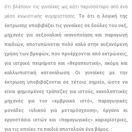
ότι βλέπουν τις γυναίκες ως κάτι περισσότερο από ένα
μέσο εγωιστικής ευχαρίστησης.
Το ότι η λογική της
έκτρωσης υποβιβάζει τις γυ­ναίκες σε δούλες του σεξ,
μηχανές για σεξουαλική ικανοποίη­ση και παραγωγή
παιδιών, αποτυπώνεται πολύ καλά στην αυξανόμενη
χρήση των βρεφών, που προέρχονται από εκτρώσεις,
για ιατρικά πειράματα και «θεραπευτική», ακόμη και
καλλωπι­στική κατανάλωση.
Οι γυναίκες με την
έκτρωση υποβιβάζονται σε τέτοιο σημείο, ώστε να
είναι φημισμένες τράπεζες για ι­στούς, εκκολαπτικές
μηχανές για τον «εμβρυικό ιστό», παραγω­γικές
μονάδες «υλικού για μεταμόσχευση», όργανα κι
εργοστάσια ιστών και «παραγωγικές» καριερίστριες,
για τις οποίες τα παιδιά αποτελούν ένα βάρος.