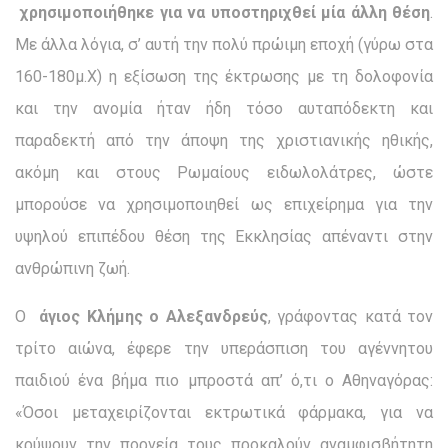
χρησιμοποιή­θηκε για να υποστηριχθεί μία άλλη θέση
.
Με άλλα λόγια, σ’ αυτή την πολύ πρώιμη εποχή (γύρω στα
160-180μ.Χ) η εξίσωση της έκτρωσης με τη δολοφονία
και την ανομία ήταν ήδη τόσο αυταπόδεκτη και
παραδεκτή από την άποψη της χριστιανι­κής ηθικής,
ακόμη και στους Ρωμαίους ειδωλολάτρες, ώστε
μπορούσε να χρησιμοποιηθεί ως επιχείρημα για την
υψηλού επιπέδου θέση της Εκκλησίας απέναντι στην
ανθρώπινη ζωή.
Ο
άγιος
Κλήμης ο Αλεξανδρεύς
, γράφοντας κατά τον
τρίτο αιώνα, έφερε την υπεράσπιση του αγέννητου
παιδιού ένα βήμα πιο μπροστά απ’ ό,τι ο Αθηναγόρας:
«Όσοι μεταχειρίζονται εκτρωτικά φάρμακα, για να
κρύψουν την πορνεία τους προκαλούν αναμφισβήτητη