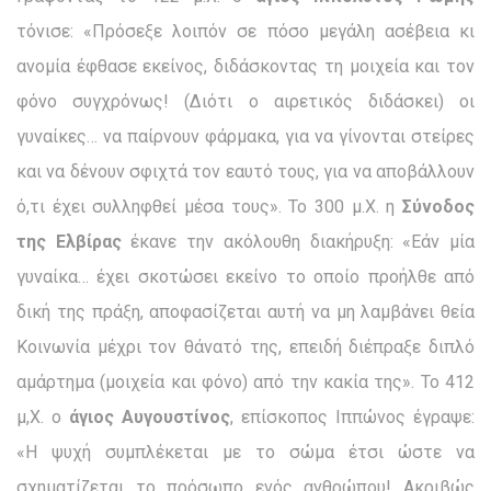
τόνισε: «Πρόσεξε λοιπόν σε πόσο μεγάλη ασέβεια κι
ανομία έφθασε εκείνος, διδάσκοντας τη μοιχεία και τον
φόνο συγχρόνως! (Διότι ο αιρετικός διδάσκει) οι
γυναίκες… να παίρνουν φάρμακα, για να γίνονται στείρες
και να δένουν σφιχτά τον εαυτό τους, για να αποβάλλουν
ό,τι έχει συλληφθεί μέσα τους». Το 300 μ.Χ. η
Σύνοδος
της Ελβίρας
έκανε την ακόλουθη διακήρυξη: «Εάν μία
γυναίκα… έχει σκοτώσει εκείνο το οποίο προήλθε από
δική της πράξη, αποφασίζεται αυτή να μη λαμβάνει θεία
Κοινωνία μέχρι τον θάνατό της, επειδή διέπραξε διπλό
αμάρτημα (μοιχεία και φόνο) από την κακία της». Το 412
μ,Χ. ο
άγιος Αυγουστίνος
, επίσκοπος Ιππώνος έγραψε:
«Η ψυχή συμπλέκεται με το σώμα έτσι ώστε να
σχηματίζεται το πρόσωπο ενός ανθρώπου! Ακριβώς