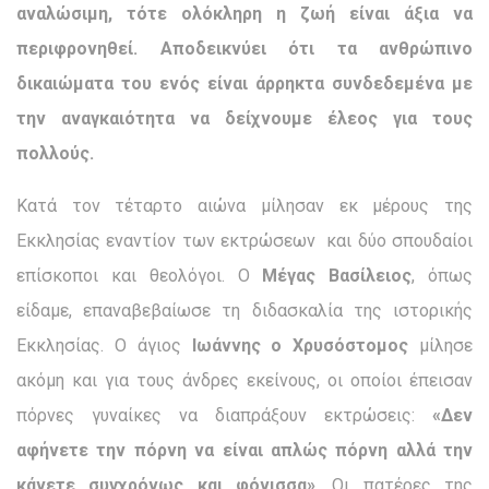
αναλώσιμη, τότε ολόκληρη η ζωή είναι άξια να
περιφρονηθεί. Αποδεικνύει ότι τα ανθρώπινο
δικαιώματα του ενός είναι άρρηκτα συνδεδεμένα με
την αναγκαιότητα να δείχνουμε έλεος για τους
πολλούς.
Κατά τον τέταρτο αιώνα μίλησαν εκ μέρους της
Εκκλησίας εναντίον των εκτρώσεων και δύο σπουδαίοι
επίσκοποι και θεολό­γοι. Ο
Μέγας Βασίλειος
, όπως
είδαμε, επαναβεβαίωσε τη διδα­σκαλία της ιστορικής
Εκκλησίας. Ο άγιος
Ιωάννης ο Χρυσό­στομος
μίλησε
ακόμη και για τους άνδρες εκείνους, οι οποίοι έπεισαν
πόρνες γυναίκες να διαπράξουν εκτρώσεις:
«Δεν
αφήνετε την πόρνη να είναι απλώς πόρνη αλλά την
κάνετε συγχρόνως και φόνισσα»
. Οι πατέρες της