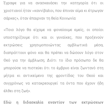
Έγραψε για να ανασκευάσει την κατη­γορία ότι οι
χριστιανοί ήταν «καννίβαλοι, που έπιναν αίμα κι έ­τρωγαν
σάρκες», όταν έπαιρναν τη θεία Κοινωνία:
«Ποιο λόγο θα είχαμε να φονεύουμε εμείς, οι οποίοι
υποστη­ρίζουμε ότι και οι γυναίκες, που προξενούν
εκτρώσεις χρησιμο­ποιώντας αμβλωτικά μέσα,
διαπράττουν φόνο και θα πρέπει να δώσουν λόγο στον
Θεό για την άμβλωση; Διότι το ίδιο πρόσωπο δε θα
μπορούσε να πιστεύει ότι το έμβρυο είναι ζωντανό στη
μή­τρα κι αντικείμενο της φροντίδας του Θεού και
συγχρόνως να κατακρεουργεί τα όντα που έχουν ήδη
έλθει στη ζωή».
Εδώ η διδασκαλία εναντίον των εκτρώσεων