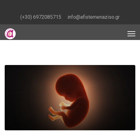
(+30) 6972085715
info@afistemenaziso.gr