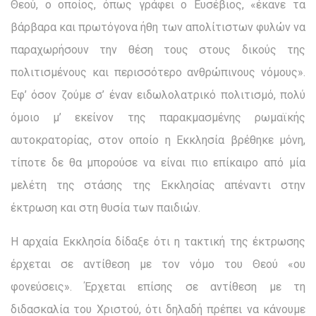
Θεού, ο οποίος, όπως γράφει ο Ευσέβιος, «έκανε τα
βάρβαρα και πρωτόγονα ήθη των απολίτιστων φυλών να
παραχωρήσουν την θέση τους στους δικούς της
πολιτισμένους και περισσότερο ανθρώπινους νόμους».
Εφ’ όσον ζούμε σ’ έναν ειδωλολατρικό πολιτισμό, πολύ
όμοιο μ’ εκείνον της παρακμασμένης ρωμαϊκής
αυτοκρατορίας, στον οποίο η Εκκλησία βρέθηκε μόνη,
τίποτε δε θα μπορούσε να είναι πιο επίκαιρο από μία
μελέτη της στάσης της Εκκλησίας απέναντι στην
έκτρωση και στη θυσία των παιδιών.
Η αρχαία Εκκλησία δίδαξε ότι η τακτική της έκτρωσης
έρχε­ται σε αντίθεση με τον νόμο του Θεού «ου
φονεύσεις». Έρχεται επίσης σε αντίθεση με τη
διδασκαλία του Χριστού, ότι δηλαδή πρέπει να κάνουμε