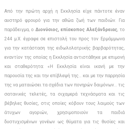
Από την πρώτη αρχή η Εκκλησία είχε πάντοτε έναν
αυστηρό φρουρό για την αθώα ζωή των παιδιών. Για
παράδειγμα, ο
Διο­νύσιος, επίσκοπος Αλεξάνδρειας
, το
244 μ.Χ. έγραφε σε επιστολή του προς τον Ερμάμμωνα
για την κατάσταση της ειδωλολατρικής βαρβαρότητας,
εναντίον της οποίας η Εκκλησία αντιστάθηκε με επιμονή
και σταθερότητα: «Η Εκκλησία είναι ικανή με την
παρουσία της και την επίβλεψή της… και με την παρρησία
της να ματαιώσει τα σχέδια των πονηρών δαιμόνων… τις
σατανι­κές τελετές, τα σιχαμερά τεχνάσματα και τις
βέβηλες θυσίες, στις οποίες κόβουν τους λαιμούς των
άτυχων αγοριών, χρησιμοποι­ούν τα παιδιά
δυστυχισμένων γονέων ως θύματα για τις θυσίες και