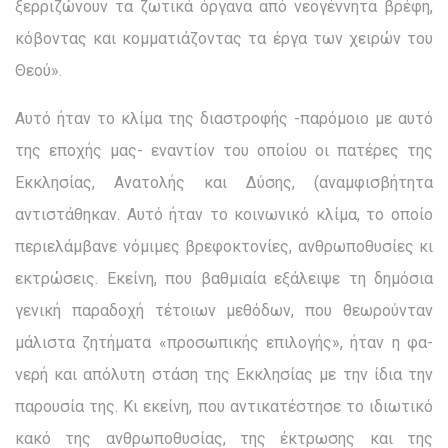
ξερριζώνουν τα ζωτικά όργανα από νεογέννητα βρέφη,
κό­βοντας και κομματιάζοντας τα έργα των χειρών του
Θεού».
Αυτό ήταν το κλίμα της διαστροφής -παρόμοιο με αυτό
της εποχής μας- εναντίον του οποίου οι πατέρες της
Εκκλησίας, Ανατολής και Δύσης, (αναμφισβήτητα
αντιστάθηκαν. Αυτό ήταν το κοινωνικό κλίμα, το οποίο
περιελάμβανε νόμιμες βρεφοκτο­νίες, ανθρωποθυσίες κι
εκτρώσεις. Εκείνη, που βαθμιαία εξάλειψε τη δημόσια
γενική παραδοχή τέτοιων μεθόδων, που θεω­ρούνταν
μάλιστα ζητήματα «προσωπικής επιλογής», ήταν η φα­
νερή και απόλυτη στάση της Εκκλησίας με την ίδια την
παρου­σία της. Κι εκείνη, που αντικατέστησε το ιδιωτικό
κακό της ανθρωποθυσίας, της έκτρωσης και της