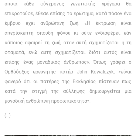
ο­ποία κάθε σύγχρονος γενετιστής γρήγορα θα
επικροτούσε, έθε­σε επίσης το ερώτημα, κατά πόσον ένα
έμβρυο έχει ανθρώπινη ζωή. «Η έκτρωση είναι
απερίσκεπτη σπουδή φόνου κι ούτε ενδιαφέρει, εάν
κάποιος αφαιρεί τη ζωή, όταν αυτή σχηματίζεται, η τη
σταματά, ενώ αυτή σχηματίζεται, διότι αυτός είναι
επίσης ένας μοναδικός άνθρωπος». Όπως γράφει ο
Ορθόδοξος ερευνητής πατήρ John Kowalczyk, «είναι
φανερό ότι οι πατέρες της Εκκλησίας πίστευαν πως
κατά την στιγμή της σύλληψης δημιουργείται μία
μοναδική ανθρώπινη προσωπικότητα».
(…)