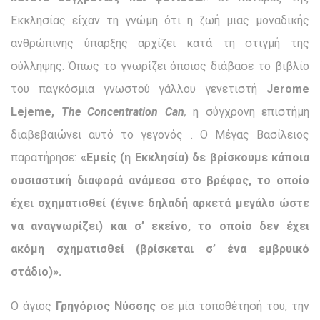
Εκκλησίας είχαν τη γνώμη ότι η ζωή μιας μοναδικής
ανθρώπινης ύπαρξης αρχίζει κατά τη στιγμή της
σύλληψης. Όπως το γνωρίζει όποιος διάβα­σε το βιβλίο
του παγκόσμια γνωστού γάλλου γενετιστή
Jerome
Lejeme
,
The
Concentration
Can
,
η σύγχρονη επιστήμη
διαβεβαιώνει αυτό το γεγονός . Ο Μέγας Βασίλειος
παρατήρησε:
«Ε­μείς (η Εκκλησία) δε βρίσκουμε κάποια
ουσιαστική διαφορά ανάμεσα στο βρέφος, το οποίο
έχει σχηματισθεί (έγινε δηλαδή αρκετά μεγάλο ώστε
να αναγνωρίζει) και σ’ εκείνο, το οποίο δεν έ­χει
ακόμη σχηματισθεί (βρίσκεται σ’ ένα εμβρυικό
στάδιο)».
Ο άγιος
Γρηγόριος Νύσσης
σε μία τοποθέτησή του, την