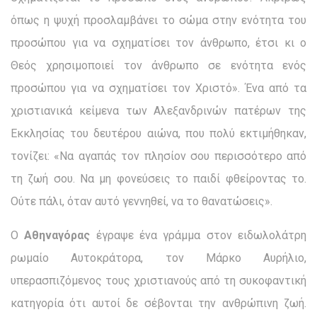
όπως η ψυχή προσλαμβάνει το σώμα στην ενότητα του
προσώπου για να σχηματίσει τον άνθρωπο, έτσι κι ο
Θεός χρη­σιμοποιεί τον άνθρωπο σε ενότητα ενός
προσώπου για να σχη­ματίσει τον Χριστό». Ένα από τα
χριστιανικά κείμενα των Αλεξανδρινών πατέρων της
Εκκλησίας του δευτέρου αιώνα, που πολύ εκτιμήθηκαν,
τονίζει: «Να αγαπάς τον πλησίον σου περισ­σότερο από
τη ζωή σου. Να μη φονεύσεις το παιδί φθείροντας το.
Ούτε πάλι, όταν αυτό γεννηθεί, να το θανατώσεις».
Ο
Αθηναγόρας
έγραψε ένα γράμμα στον ειδωλολάτρη
ρω­μαίο Αυτοκράτορα, τον Μάρκο Αυρήλιο,
υπερασπιζόμενος τους χριστιανούς από τη συκοφαντική
κατηγορία ότι αυτοί δε σέβον­ται την ανθρώπινη ζωή.