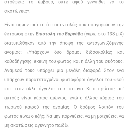
στρέφεις το έμβρυο, ούτε αφού γεννηθεί να το
σκοτώνεις».
Είναι σημαντικό το ότι οι εντολές που απαγορεύουν την
έ­κτρωση στην
Επιστολή του Βαρνάβα
(γύρω στο 138 μ.Χ)
δια­τυπώθηκαν από την άποψη της ανταγωνιζόμενης
ανομίας: «Υ­πάρχουν δύο δρόμοι διδασκαλίας και
καθοδήγησης· εκείνη του φωτός και η άλλη του σκότους.
Ανάμεσά τους υπάρχει μία με­γάλη διαφορά. Στον ένα
υπάρχουν παρατεταγμένοι φωτοφόροι άγγελοι του Θεού
και στον άλλο άγγελοι του σατανά. Κι ο πρώτος απ’
αυτούς είναι κύριος αιώνιος, ενώ ο άλλος κύριος του
τωρινού καιρού της ανομίας. Ο δρόμος λοιπόν του
φωτός είναι ο εξής: Να μην πορνεύεις, να μη μοιχεύεις, να
μη σκοτώ­σεις αγέννητο παιδί».