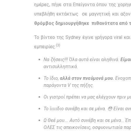
ημέρες, πήγε στα Επείγοντα όπου της χορηγή
υπεβλήθη εκτάκτως σε μαγνητική και αξονι
θρόμβος δημιουργήθηκε πιθανότατα από τη
Το βίντεο της Sydney έγινε γρήγορα viral 
(3)
εμπειρίες.
Να ζήσεις!!! Όλα αυτά είναι αληθινά.
Είμα
αντισυλληπτικά.
Το ίδιο,
αλλά στον πνεύμονά μου.
Ενοχοπο
παράγοντα
V
της πήξης.
Οι γιατροί πρέπει να μας ελέγχουν πριν 
Το ίιιιιδιο συνέβη και σε μένα.
😳
Είναι α
Ω Θεέ μου…. Αυτό συνέβη και σε μένα… Έπ
ΟΛΕΣ τις απεικονίσεις, οσφυονωτιαία πα