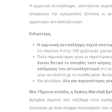
Η ορμονική αντισύλληψη συστήνεται συχνά 
αποφύγουν την εγκυμοσύνη. Ωστόσο, οι γ
ορμονικών αντισυλληπτικών.
Ειδικότερα,
Η ορμονική αντισύλληψη συχνά αποτυγ
ότι περίπου 9 στις 100 χρήστριες χαπιώ
Πολύ περισσότερες είναι οι περιπτώσει
δώσει θετικό το σύνηθες τεστ κύησης.
επίδρασης του αντισυλληπτικού
στο εσ
γίνει αντιληπτή με τα συνήθη μέσα. Αυτέ
Και επιπλέον,
όλο και περισσότερες γυ
Μια 19χρονη κοπέλα, η
Sydney
Marshall
βρή
θρόμβου αίματος που ταξίδεψε στον εγκέ
ξεκίνησαν με έναν ελαφρύ πονοκέφαλο που 