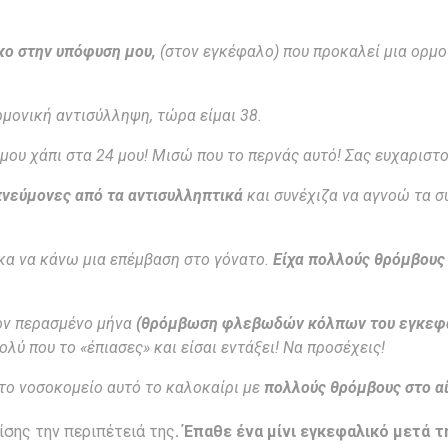
κο στην υπόφυση μου,
(στον εγκέφαλο) που προκαλεί μια ορμο
μονική αντισύλληψη, τώρα είμαι 38.
μου χάπι στα 24 μου! Μισώ που το περνάς αυτό! Σας ευχαριστ
πνεύμονες από τα αντισυλληπτικά
και συνέχιζα να αγνοώ τα σ
κα να κάνω μια επέμβαση στο γόνατο.
Είχα πολλούς θρόμβους
τον περασμένο μήνα
(θρόμβωση φλεβωδών κόλπων του εγκεφά
ύ που το «έπιασες» και είσαι εντάξει! Να προσέχεις!
το νοσοκομείο αυτό το καλοκαίρι με
πολλούς θρόμβους στο αί
σης την περιπέτειά της
. Έπαθε ένα μίνι εγκεφαλικό μετά 