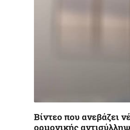
Βίντεο που ανεβάζει ν
ορμονικής αντισύλληψη