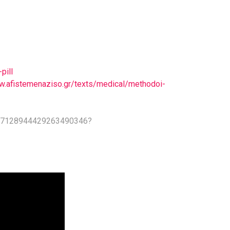
pill
w.afistemenaziso.gr/texts/medical/methodoi-
o/7128944429263490346?