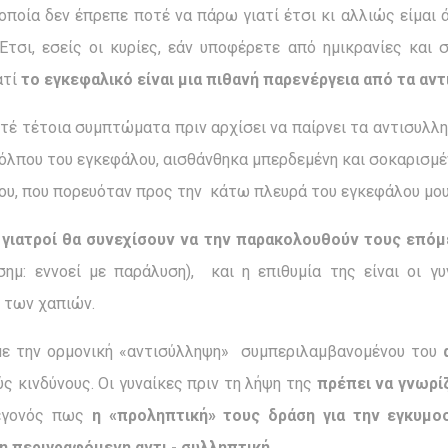
 οποία δεν έπρεπε ποτέ να πάρω γιατί έτσι κι αλλιώς είμαι 
Έτσι, εσείς οι κυρίες, εάν υποφέρετε από ημικρανίες και
ατί
το εγκεφαλικό είναι μια πιθανή παρενέργεια από τα αντ
τέ τέτοια συμπτώματα πριν αρχίσει να παίρνει τα αντισυλληπ
που του εγκεφάλου, αισθάνθηκα μπερδεμένη και σοκαρισμένη
ου, που πορευόταν προς την κάτω πλευρά του εγκεφάλου μου
ι γιατροί θα συνεχίσουν να την παρακολουθούν τους επόμ
ημ: εννοεί με παράλυση), και η επιθυμία της είναι οι γ
 των χαπιών.
 με την ορμονική «αντισύλληψη» συμπεριλαμβανομένου του
ς κινδύνους. Οι γυναίκες πριν τη λήψη της
πρέπει να γνωρί
εγονός πως
η «προληπτική» τους δράση για την εγκυμοσ
 περιγραφόμενη αντι - συλληπτική.