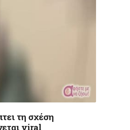
τει τη σχέση
εται viral