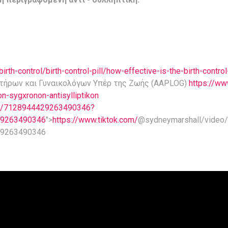
th-control/birth-control-pill/how-effective-is-the-birth-control-
τήρων και Γυναικολόγων Υπέρ της Ζωής (AAPLOG)
https://ww
n-sygxronon-antisylliptikon
eo/7128944429263490346?
29263490346
">
https://www.tiktok.com/
@sydneymarshall/vide
29263490346