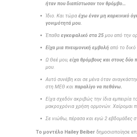
ήταν που διαπίστωσαν τον θρόμβο…
Ίδιο. Και τώρα
έχω έναν μη καρκινικό όγ
γονιμότητά μου.
Έπαθα
εγκεφαλικό στα 25
μου από την ορ
Είχα μια πνευμονική εμβολή
από το δικό 
Ω Θεέ μου,
είχα θρόμβους και στους δύο 
μου.
Αυτό συνέβη και σε μένα όταν αναγκάστη
στη ΜΕΘ και
παραλίγο να πεθάνω.
Είχα σχεδόν ακριβώς την ίδια εμπειρία 
μακροχρόνια χρήση ορμονών. Χαίρομαι πολ
Σε νιώθω, πέρασα και εγώ 2 εβδομάδες σ
Το μοντέλο
Hailey
Beiber
δημοσιοποίησε επί