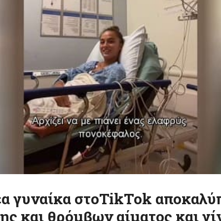
έα γυναίκα στοTikTok αποκαλύπ
ς και θρόμβων αίματος και γίν