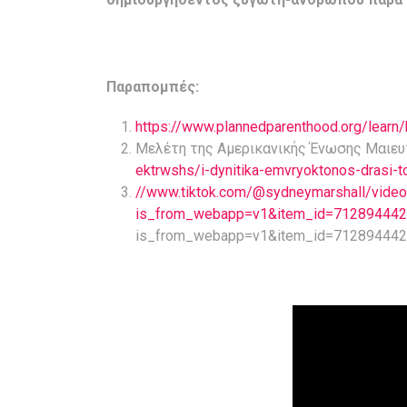
Παραπομπές:
https://www.plannedparenthood.org/learn/bir
Μελέτη της Αμερικανικής Ένωσης Μαιευ
ektrwshs/i-dynitika-emvryoktonos-drasi-to
//www.tiktok.com/@sydneymarshall/vid
is_from_webapp=v1&item_id=71289444
is_from_webapp=v1&item_id=71289444