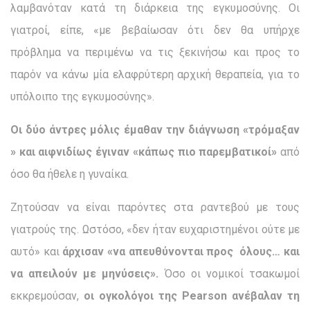
λαμβανόταν κατά τη διάρκεια της εγκυμοσύνης. Οι
γιατροί, είπε, «με βεβαίωσαν ότι δεν θα υπήρχε
πρόβλημα να περιμένω να τις ξεκινήσω και προς το
παρόν να κάνω μία ελαφρύτερη αρχική θεραπεία, για το
υπόλοιπο της εγκυμοσύνης».
Οι δύο άντρες μόλις έμαθαν την διάγνωση «τρόμαξαν
» και αιφνιδίως έγιναν «κάπως πιο παρεμβατικοί»
από
όσο θα ήθελε η γυναίκα.
Ζητούσαν να είναι παρόντες στα ραντεβού με τους
γιατρούς της. Ωστόσο, «δεν ήταν ευχαριστημένοι ούτε με
αυτό» και
άρχισαν «να απευθύνονται προς όλους… και
να απειλούν με μηνύσεις».
Όσο οι νομικοί τσακωμοί
εκκρεμούσαν,
οι ογκολόγοι της
Pearson
ανέβαλαν τη