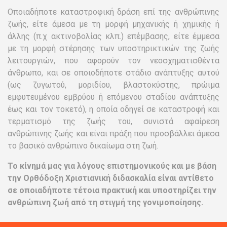
Οποιαδήποτε καταστροφική δράση επί της ανθρώπινης
ζωής, είτε άμεσα με τη μορφή μηχανικής ή χημικής ή
άλλης (π.χ ακτινοβολίας κλπ.) επέμβασης, είτε έμμεσα
με τη μορφή στέρησης των υποστηρικτικών της ζωής
λειτουργιών, που αφορούν τον νεοσχηματισθέντα
άνθρωπο, και σε οποιοδήποτε στάδιο ανάπτυξης αυτού
(ως ζυγωτού, μοριδίου, βλαστοκύστης, πρώιμα
εμφυτευμένου εμβρύου ή επόμενου σταδίου ανάπτυξης
έως και τον τοκετό), η οποία οδηγεί σε καταστροφή και
τερματισμό της ζωής του, συνιστά αφαίρεση
ανθρώπινης ζωής και είναι πράξη που προσβάλλει άμεσα
το βασικό ανθρώπινο δικαίωμα στη ζωή.
Το κίνημά μας για λόγους επιστημονικούς και με βάση
την Ορθόδοξη Χριστιανική διδασκαλία είναι αντίθετο
σε οποιαδήποτε τέτοια πρακτική και υποστηρίζει την
ανθρώπινη ζωή από τη στιγμή της γονιμοποίησης.