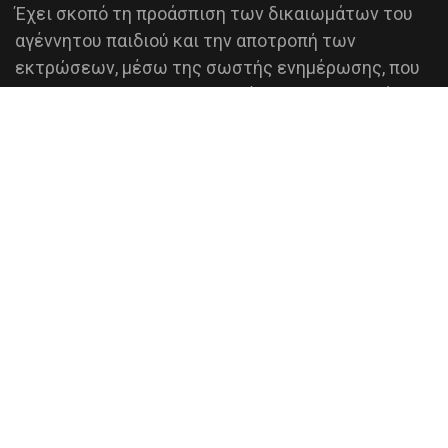
Έχει σκοπό τη προάσπιση των δικαιωμάτων του
αγέννητου παιδιού και την αποτροπή των
εκτρώσεων, μέσω της σωστής ενημέρωσης, που
βασίζεται σε επικαιροποιημένα επιστημονικά
δεδομένα.
ΠΕΡΙΣΣΟΤΕΡΑ
ΑΦΙΣΕΣ - ΦΥΛΛΑΔΙΑ
ΕΠΙΚΟΙΝΩΝΙΑ
Κιν.:
(+30) 6972085715
Viber:
(+30) 6972085715