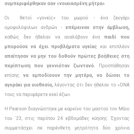
συμπεριφέρθηκαν σαν «νοικιασμένη μήτρα»
Οι θετοί «γονείς» του μωρού - ένα ζευγάρι
ομοφυλόφιλων ανδρών -
επέμειναν στην άμβλωση,
καθώς δεν ήθελαν να αναλάβουν ένα
παιδί που
μπορούσε να έχει προβλήματα υγείας
και επιπλέον
απαίτησαν να μην του δοθούν πρώτες βοήθειες στη
περίπτωση που γεννιόταν ζωντανό.
Προσπάθησαν
επίσης
να εμποδίσουν την μητέρα, να δώσει το
αγοράκι για υιοθεσία,
λέγοντας ότι δεν ήθελαν το «DNA
τους να περιφέρετε εκεί έξω».
Η Pearson διαγνώστηκε με καρκίνο του μαστού τον Μάιο
του ΄23, στις περίπου 24 εβδομάδες κύησης. Έχοντας
συμμετάσχει σε παρένθετη μητρότητα δύο χρόνια