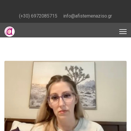
(+30) 6972085715
info@afistemenaziso.gr