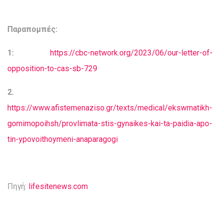
Παραπομπές:
1:
https://cbc-network.org/2023/06/our-letter-of-
opposition-to-cas-sb-729
2.
https://www.afistemenaziso.gr/texts/medical/ekswmatikh-
gomimopoihsh/provlimata-stis-gynaikes-kai-ta-paidia-apo-
tin-ypovoithoymeni-anaparagogi
Πηγή:
lifesitenews.com