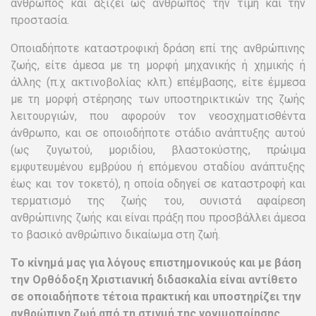
άνθρωπος και αξίζει ως άνθρωπος την τιμή και την
προστασία.
Οποιαδήποτε καταστροφική δράση επί της ανθρώπινης
ζωής, είτε άμεσα με τη μορφή μηχανικής ή χημικής ή
άλλης (π.χ ακτινοβολίας κλπ.) επέμβασης, είτε έμμεσα
με τη μορφή στέρησης των υποστηρικτικών της ζωής
λειτουργιών, που αφορούν τον νεοσχηματισθέντα
άνθρωπο, και σε οποιοδήποτε στάδιο ανάπτυξης αυτού
(ως ζυγωτού, μοριδίου, βλαστοκύστης, πρώιμα
εμφυτευμένου εμβρύου ή επόμενου σταδίου ανάπτυξης
έως και τον τοκετό), η οποία οδηγεί σε καταστροφή και
τερματισμό της ζωής του, συνιστά αφαίρεση
ανθρώπινης ζωής και είναι πράξη που προσβάλλει άμεσα
το βασικό ανθρώπινο δικαίωμα στη ζωή.
Το κίνημά μας για λόγους επιστημονικούς και με βάση
την Ορθόδοξη Χριστιανική διδασκαλία είναι αντίθετο
σε οποιαδήποτε τέτοια πρακτική και υποστηρίζει την
ανθρώπινη ζωή από τη στιγμή της γονιμοποίησης.