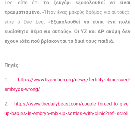
Lee, είπε ότι
το ζευγάρι εξακολουθεί να είναι
τραυματισμένο.
«Ήταν ένας μακρύς δρόμος για αυτούς»,
είπε ο Dae Lee
. «Εξακολουθεί να είναι ένα πολύ
ευαίσθητο θέμα για αυτούς». Οι YZ και AP ακόμη δεν
έχουν ιδέα πού βρίσκονται τα δικά τους παιδιά.
Πηγές:
1.
https://www.liveaction.org/news/fertility-clinic-sued-
embryos-wrong/
2.
https://www.thedailybeast.com/couple-forced-to-give-
up-babies-in-embryo-mix-up-settles-with-clinic?ref=scroll