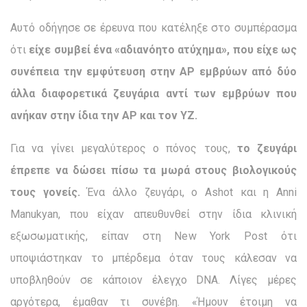
Αυτό οδήγησε σε έρευνα που κατέληξε στο συμπέρασμα
ότι
είχε συμβεί ένα «αδιανόητο ατύχημα», που είχε ως
συνέπεια την εμφύτευση στην ΑΡ εμβρύων από δύο
άλλα διαφορετικά ζευγάρια αντί των εμβρύων που
ανήκαν στην ίδια την
AP
και τον YZ
.
Για να γίνει μεγαλύτερος ο πόνος τους,
το ζευγάρι
έπρεπε να δώσει πίσω τα μωρά στους βιολογικούς
τους γονείς.
Ένα άλλο ζευγάρι, ο Ashot και η Anni
Manukyan, που είχαν απευθυνθεί στην ίδια κλινική
εξωσωματικής, είπαν στη New York Post ότι
υποψιάστηκαν το μπέρδεμα όταν τους κάλεσαν να
υποβληθούν σε κάποιον έλεγχο DNA. Λίγες μέρες
αργότερα, έμαθαν τι συνέβη. «Ήμουν έτοιμη να