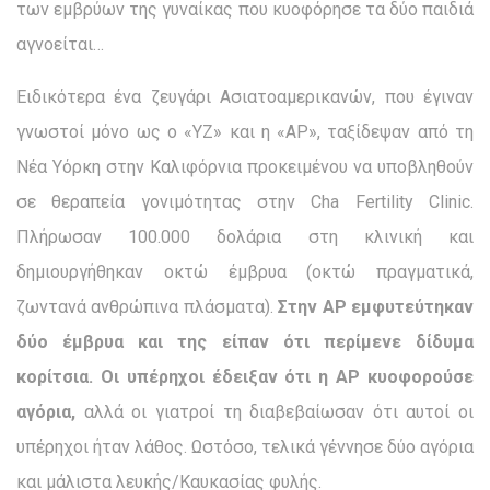
των εμβρύων της γυναίκας που κυοφόρησε τα δύο παιδιά
αγνοείται…
Ειδικότερα ένα ζευγάρι Ασιατοαμερικανών, που έγιναν
γνωστοί μόνο ως ο «YZ» και η «AP», ταξίδεψαν από τη
Νέα Υόρκη στην Καλιφόρνια προκειμένου να υποβληθούν
σε θεραπεία γονιμότητας στην Cha Fertility Clinic.
Πλήρωσαν 100.000 δολάρια στη κλινική και
δημιουργήθηκαν οκτώ έμβρυα (οκτώ πραγματικά,
ζωντανά ανθρώπινα πλάσματα).
Στην ΑΡ εμφυτεύτηκαν
δύο έμβρυα και της είπαν ότι περίμενε δίδυμα
κορίτσια. Οι υπέρηχοι έδειξαν ότι η
AP
κυοφορούσε
αγόρια,
αλλά οι γιατροί τη διαβεβαίωσαν ότι αυτοί οι
υπέρηχοι ήταν λάθος. Ωστόσο, τελικά γέννησε δύο αγόρια
και μάλιστα λευκής/Καυκασίας φυλής.