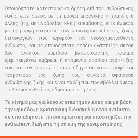
Οποιαδήποτε καταστροφική δράση επί της ανθρώπινης
ζωής, είτε άμεσα με τη μορφή μηχανικής ή χημικής ή
άλλης (π.χ ακτινοβολίας κλπ.) επέμβασης, είτε έμμεσα
με τη μορφή στέρησης των υποστηρικτικών της ζωής
λειτουργιών, που αφορούν τον νεοσχηματισθέντα
άνθρωπο, και σε οποιοδήποτε στάδιο ανάπτυξης αυτού
(ως ζυγωτού, μοριδίου, βλαστοκύστης, πρώιμα
εμφυτευμένου εμβρύου ή επόμενου σταδίου ανάπτυξης
έως και τον τοκετό), η οποία οδηγεί σε καταστροφή και
τερματισμό της ζωής του, συνιστά αφαίρεση
ανθρώπινης ζωής και είναι πράξη που προσβάλλει άμεσα
το βασικό ανθρώπινο δικαίωμα στη ζωή.
Το κίνημά μας για λόγους επιστημονικούς και με βάση
την Ορθόδοξη Χριστιανική διδασκαλία είναι αντίθετο
σε οποιαδήποτε τέτοια πρακτική και υποστηρίζει την
ανθρώπινη ζωή από τη στιγμή της γονιμοποίησης.