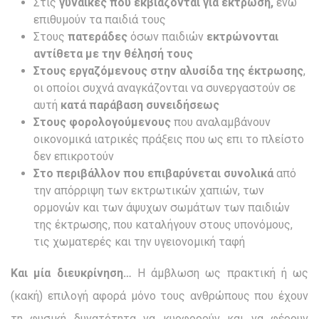
Στις
γυναίκες που εκβιάζονται για έκτρωση,
ενώ
επιθυμούν τα παιδιά τους
Στους
πατεράδες
όσων παιδιών
εκτρώνονται
αντίθετα με την θέλησή τους
Στους εργαζόμενους στην αλυσίδα της έκτρωσης
,
οι οποίοι συχνά αναγκάζονται να συνεργαστούν σε
αυτή
κατά παράβαση συνειδήσεως
Στους φορολογούμενους
που αναλαμβάνουν
οικονομικά ιατρικές πράξεις που ως επι το πλείστο
δεν επικροτούν
Στο περιβάλλον που επιβαρύνεται συνολικά
από
την απόρριψη των εκτρωτικών χαπιών, των
ορμονών και των άψυχων σωμάτων των παιδιών
της έκτρωσης, που καταλήγουν στους υπονόμους,
τις χωματερές και την υγειονομική ταφή
Και μία διευκρίνηση…
Η άμβλωση ως πρακτική ή ως
(κακή) επιλογή αφορά μόνο τους ανθρώπους που έχουν
τη φυσική δυνατότητα να κυοφορούν και να φέρουν