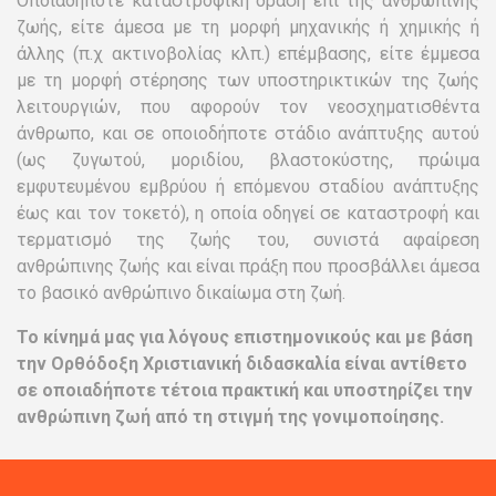
Οποιαδήποτε καταστροφική δράση επί της ανθρώπινης
ζωής, είτε άμεσα με τη μορφή μηχανικής ή χημικής ή
άλλης (π.χ ακτινοβολίας κλπ.) επέμβασης, είτε έμμεσα
με τη μορφή στέρησης των υποστηρικτικών της ζωής
λειτουργιών, που αφορούν τον νεοσχηματισθέντα
άνθρωπο, και σε οποιοδήποτε στάδιο ανάπτυξης αυτού
(ως ζυγωτού, μοριδίου, βλαστοκύστης, πρώιμα
εμφυτευμένου εμβρύου ή επόμενου σταδίου ανάπτυξης
έως και τον τοκετό), η οποία οδηγεί σε καταστροφή και
τερματισμό της ζωής του, συνιστά αφαίρεση
ανθρώπινης ζωής και είναι πράξη που προσβάλλει άμεσα
το βασικό ανθρώπινο δικαίωμα στη ζωή.
Το κίνημά μας για λόγους επιστημονικούς και με βάση
την Ορθόδοξη Χριστιανική διδασκαλία είναι αντίθετο
σε οποιαδήποτε τέτοια πρακτική και υποστηρίζει την
ανθρώπινη ζωή από τη στιγμή της γονιμοποίησης.