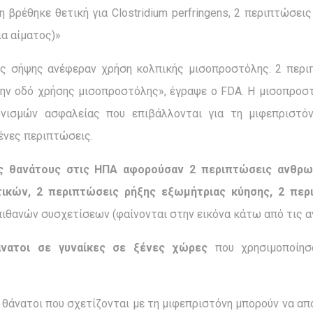
ωση βρέθηκε θετική για Clostridium perfringens, 2 περιπτώσει
ια αίματος)»
ς σήψης ανέφεραν χρήση κολπικής μισοπροστόλης. 2 περ
ην οδό χρήσης μισοπροστόλης», έγραψε ο FDA. Η μισοπροστ
ονισμών ασφαλείας που επιβάλλονται για τη μιφεπριστό
ένες περιπτώσεις.
ες θανάτους στις ΗΠΑ αφορούσαν 2 περιπτώσεις ανθρω
ικών, 2 περιπτώσεις ρήξης εξωμήτριας κύησης, 2 περ
πιθανών συσχετίσεων (φαίνονται στην εικόνα κάτω από τις α
νατοι σε γυναίκες σε ξένες χώρες
που χρησιμοποίησα
 θάνατοι που σχετίζονται με τη μιφεπριστόνη μπορούν να α