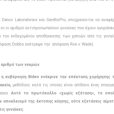
 Danco Laboratories και GenBioPro, υποχρεούνται να αναφ
τοί οι αριθμοί αντιπροσωπεύουν γυναίκες που έχουν αγοράσε
του ενδεχομένου αποθήκευσης των χαπιών από τις γυναίκ
πόφαση Dobbs ανέτρεψε την απόφαση Roe v. Wade).
 αριθμό των νεκρών
,
η κυβέρνηση
Biden
ενέκρινε την επέκταση χορήγησης 
ακεία,
μεθόδους κατά τις οποίες είναι απίθανο ένας επαγγελ
μακα.
Αυτό το πρωτόκολλο «χωρίς εξέταση», το οποί
ον αποκλεισμό της έκτοπης κύησης, ούτε εξετάσεις αίμ
τις γυναίκες.