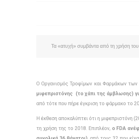
Τα «ατυχή» συμβάντα από τη χρήση του 
Ο Οργανισμός Τροφίμων και Φαρμάκων των 
μιφεπριστόνης (το χάπι της άμβλωσης) γι
από τότε που πήρε έγκριση το φάρμακο το 20
Η έκθεση αποκαλύπτει ότι η μιφεπριστόνη 
τη χρήση της το 2018. Επιπλέον,
ο FDA ανέφ
συνολικά 36 θάνατοι),
από τους 32 που είχα