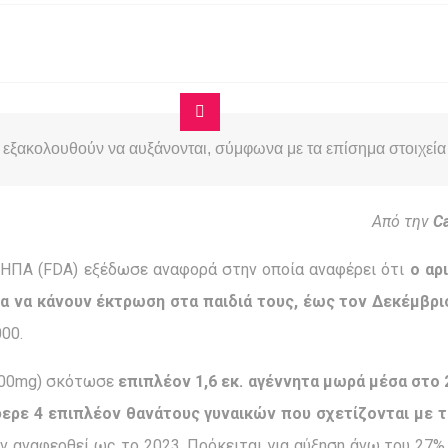
εξακολουθούν να αυξάνονται, σύμφωνα με τα επίσημα στοιχεία
Από την
Ca
ΗΠΑ (FDA) εξέδωσε αναφορά στην οποία αναφέρει ότι
ο αρ
α να κάνουν έκτρωση στα παιδιά τους, έως τον Δεκέμβριο 
00.
(200mg) σκότωσε
επιπλέον 1,6 εκ. αγέννητα
μωρά μέσα στο 
ερε 4 επιπλέον θανάτους γυναικών που σχετίζονται με τ
ν αναφερθεί ως το 2023. Πρόκειται για αύξηση άνω του 27% 