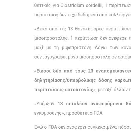
θετικές για Clostridium sordellii, 1 περίπτ
περίπτωση δεν είχε δεδομένα από καλλιέργε
«Δέκα από τις 13 θανατηφόρες περιπτώσει
μισοπροστόλης. 1 περίπτωση δεν ανέφερε τ
μαζί με τη μιφεπριστόνη. Λόγω των καν
συνταγογραφεί μόνο μισοπροστόλη σε ορισμ
«Είκοσι δύο από τους 23 εναπομείναντ
δηλητηρίασης/υπερβολικής δόσης ναρκωτ
περιπτώσεις αυτοκτονίας»
, μεταξύ άλλων 
«Υπήρξαν
13 επιπλέον αναφερόμενοι θά
εγκυμοσύνης», προσθέτει ο FDA.
Ενώ ο FDA δεν αναφέρει συγκεκριμένα πόσοι