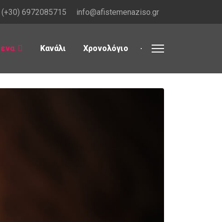
(+30) 6972085715
info@afistemenaziso.gr
μενα
Κανάλι
Χρονολόγιο