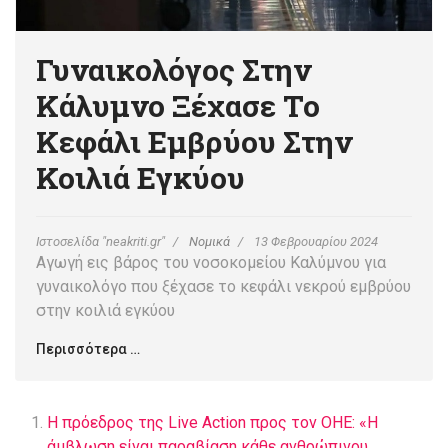
Γυναικολόγος Στην
Κάλυμνο Ξέχασε Το
Κεφάλι Εμβρύου Στην
Κοιλιά Εγκύου
Ιστοσελίδα "neakriti.gr"
Νομικά
13 Φεβρουαρίου 2024
Αγωγή εις βάρος του νοσοκομείου Καλύμνου για
γυναικολόγο που ξέχασε το κεφάλι νεκρού εμβρύου
στην κοιλιά εγκύου
Περισσότερα …
Η πρόεδρος της Live Action προς τον ΟΗΕ: «Η
άμβλωση είναι παραβίαση κάθε ανθρώπινου