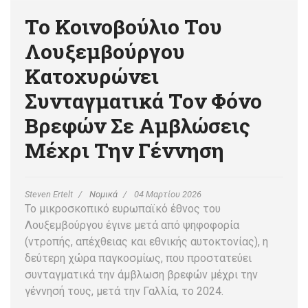
Το Κοινοβούλιο Του
Λουξεμβούργου
Κατοχυρώνει
Συνταγματικά Τον Φόνο
Βρεφών Σε Αμβλώσεις
Μέχρι Την Γέννηση
Steven Ertelt
Νομικά
04 Μαρτίου 2026
Το μικροσκοπικό ευρωπαϊκό έθνος του
Λουξεμβούργου έγινε μετά από ψηφοφορία
(ντροπής, απέχθειας και εθνικής αυτοκτονίας), η
δεύτερη χώρα παγκοσμίως, που προστατεύει
συνταγματικά την άμβλωση βρεφών μέχρι την
γέννησή τους, μετά την Γαλλία, το 2024.