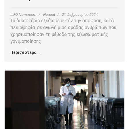
LIFO Newsroom
Νομικά
21 Φεβρουαρίου 2024
Το δικαστήριο εξέδωσε αυτήν την απόφαση, κατά
πλειοψηφία, σε αγωγή μιας ομάδας ανθρώπων που
χρησιμοποίησαν τη μέθοδο της εξωσωματικής
γονιμοποίησης
Περισσότερα …