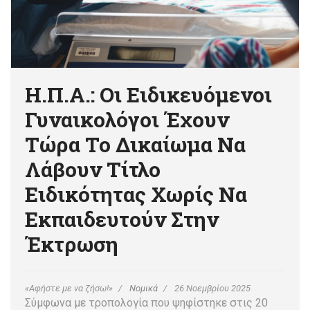
Η.Π.Α.: Οι Ειδικευόμενοι
Γυναικολόγοι Έχουν
Τώρα Το Δικαίωμα Να
Λάβουν Τίτλο
Ειδικότητας Χωρίς Να
Εκπαιδευτούν Στην
Έκτρωση
«Αφήστε με να ζήσω!»
Νομικά
26 Νοεμβρίου 2025
Σύμφωνα με τροπολογία που ψηφίστηκε στις 20