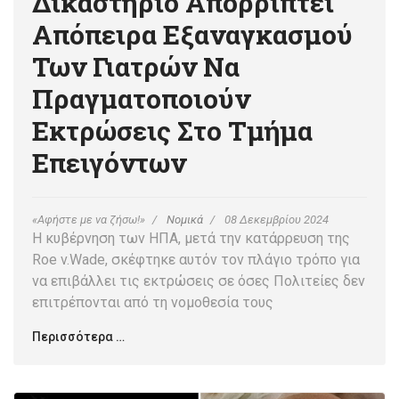
Δικαστήριο Απορρίπτει
Απόπειρα Εξαναγκασμού
Των Γιατρών Να
Πραγματοποιούν
Εκτρώσεις Στο Τμήμα
Επειγόντων
«Αφήστε με να ζήσω!»
Νομικά
08 Δεκεμβρίου 2024
Η κυβέρνηση των ΗΠΑ, μετά την κατάρρευση της
Roe v.Wade, σκέφτηκε αυτόν τον πλάγιο τρόπο για
να επιβάλλει τις εκτρώσεις σε όσες Πολιτείες δεν
επιτρέπονται από τη νομοθεσία τους
Περισσότερα …