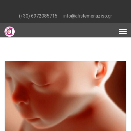
(+30) 6972085715
info@afistemenaziso.gr