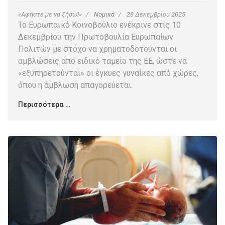
«Αφήστε με να ζήσω!»
Νομικά
28 Δεκεμβρίου 2025
Το Ευρωπαϊκό Κοινοβούλιο ενέκρινε στις 10
Δεκεμβρίου την Πρωτοβουλία Ευρωπαίων
Πολιτών με στόχο να χρηματοδοτούνται οι
αμβλώσεις από ειδικό ταμείο της ΕΕ, ώστε να
«εξυπηρετούνται» οι έγκυες γυναίκες από χώρες,
όπου η άμβλωση απαγορεύεται.
Περισσότερα …