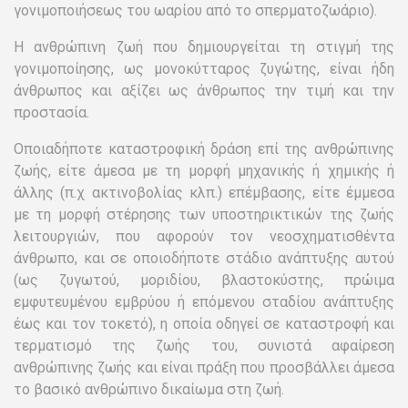
γονιμοποιήσεως του ωαρίου από το σπερματοζωάριο).
Η ανθρώπινη ζωή που δημιουργείται τη στιγμή της
γονιμοποίησης, ως μονοκύτταρος ζυγώτης, είναι ήδη
άνθρωπος και αξίζει ως άνθρωπος την τιμή και την
προστασία.
Οποιαδήποτε καταστροφική δράση επί της ανθρώπινης
ζωής, είτε άμεσα με τη μορφή μηχανικής ή χημικής ή
άλλης (π.χ ακτινοβολίας κλπ.) επέμβασης, είτε έμμεσα
με τη μορφή στέρησης των υποστηρικτικών της ζωής
λειτουργιών, που αφορούν τον νεοσχηματισθέντα
άνθρωπο, και σε οποιοδήποτε στάδιο ανάπτυξης αυτού
(ως ζυγωτού, μοριδίου, βλαστοκύστης, πρώιμα
εμφυτευμένου εμβρύου ή επόμενου σταδίου ανάπτυξης
έως και τον τοκετό), η οποία οδηγεί σε καταστροφή και
τερματισμό της ζωής του, συνιστά αφαίρεση
ανθρώπινης ζωής και είναι πράξη που προσβάλλει άμεσα
το βασικό ανθρώπινο δικαίωμα στη ζωή.