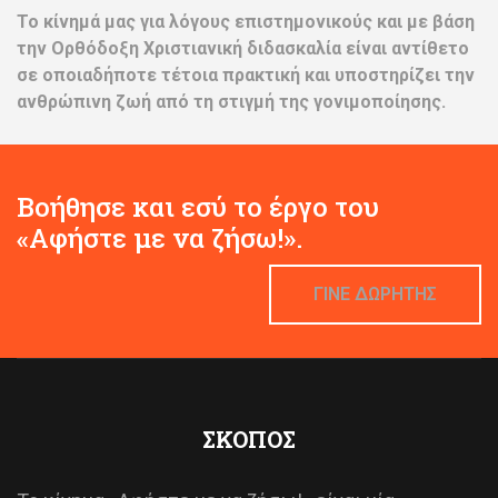
Το κίνημά μας για λόγους επιστημονικούς και με βάση
την Ορθόδοξη Χριστιανική διδασκαλία είναι αντίθετο
σε οποιαδήποτε τέτοια πρακτική και υποστηρίζει την
ανθρώπινη ζωή από τη στιγμή της γονιμοποίησης.
Βοήθησε και εσύ το έργο του
«Αφήστε με να ζήσω!».
ΓΙΝΕ ΔΩΡΗΤΗΣ
ΣΚΟΠΟΣ